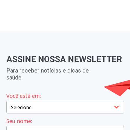
atamento
sa opção
raves
ASSINE NOSSA NEWSLETTER
Para receber notícias e dicas de
saúde.
Você está em:
Cidade*
Selecione
Seu nome: