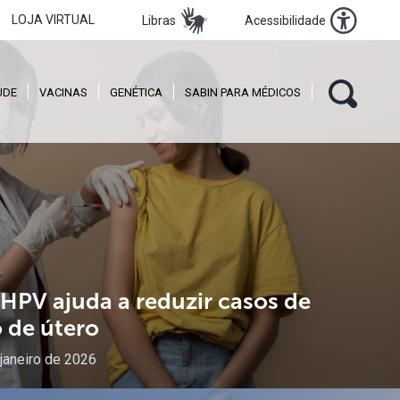
LOJA VIRTUAL
Libras
Acessibilidade
ÚDE
VACINAS
GENÉTICA
SABIN PARA MÉDICOS
HPV
ajuda
a
reduzir
casos
de
o
de
útero
janeiro de 2026