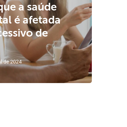
que a saúde
tal é afetada
cessivo de
il de 2024