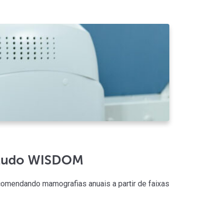
AUT
Atual
estudo WISDOM
Pil
ecomendando mamografias anuais a partir de faixas
O pila
flexibi