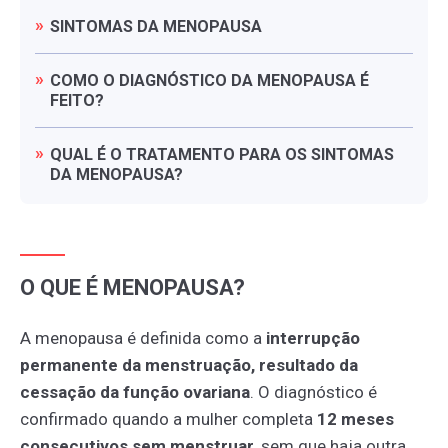
SINTOMAS
DA
MENOPAUSA
COMO
O
DIAGNÓSTICO
DA
MENOPAUSA
É
FEITO?
QUAL
É
O
TRATAMENTO
PARA
OS
SINTOMAS
DA
MENOPAUSA?
O QUE É MENOPAUSA?
A menopausa é definida como a
interrupção
permanente da menstruação, resultado da
cessação da função ovariana
. O diagnóstico é
confirmado quando a mulher completa
12 meses
consecutivos sem menstruar
, sem que haja outra