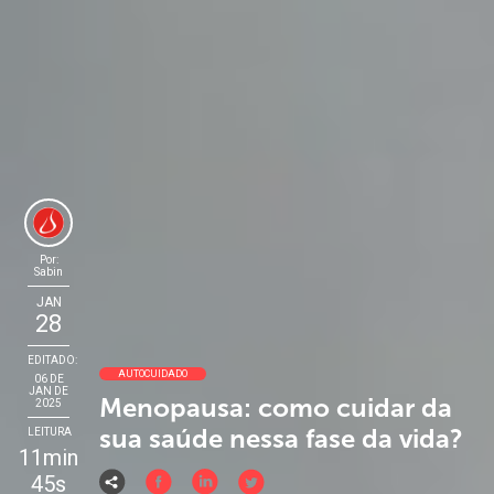
Por:
Sabin
JAN
28
EDITADO:
AUTOCUIDADO
06 DE
JAN DE
Menopausa: como cuidar da
2025
sua saúde nessa fase da vida?
LEITURA
11min
45s