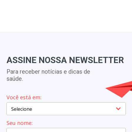
atamento
sa opção
raves
ASSINE NOSSA NEWSLETTER
Para receber notícias e dicas de
saúde.
Você está em:
Cidade*
Selecione
Seu nome: