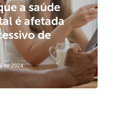
que a saúde
tal é afetada
cessivo de
il de 2024