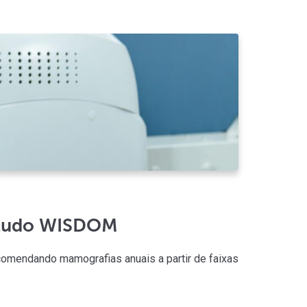
AUT
Atual
estudo WISDOM
Pil
ecomendando mamografias anuais a partir de faixas
O pila
flexibi