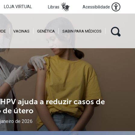
LOJA VIRTUAL
Libras
Acessibilidade
ÚDE
VACINAS
GENÉTICA
SABIN PARA MÉDICOS
HPV
ajuda
a
reduzir
casos
de
o
de
útero
janeiro de 2026