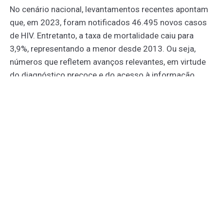
No cenário nacional, levantamentos recentes apontam
que, em 2023, foram notificados 46.495 novos casos
de HIV. Entretanto, a taxa de mortalidade caiu para
3,9%, representando a menor desde 2013. Ou seja,
números que refletem avanços relevantes, em virtude
do diagnóstico precoce e do acesso à informação.
Além do HIV, outras ISTs também merecem atenção,
como é o caso da
sífilis
adquirida, que registrou
aumento sobretudo entre pessoas com mais de 40
anos, em contrapartida ao número de ocorrências da
sífilis congênita, que registrou queda.
Os dados levantados evidenciam a urgência de
campanhas efetivas de prevenção. Embora existam
alguns progressos no panorama atual, o combate às