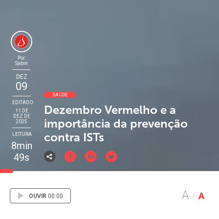
Por:
Sabin
DEZ
09
SAÚDE
EDITADO:
Dezembro Vermelho e a
11 DE
DEZ DE
importância da prevenção
2025
contra ISTs
LEITURA
8min
49s
A
A
OUVIR
00:00