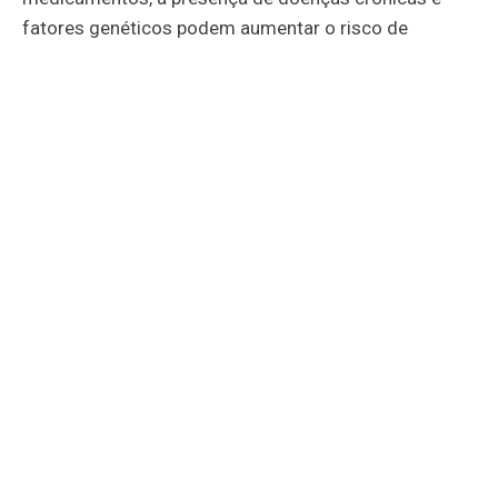
fatores genéticos podem aumentar o risco de
desenvolver sarcopenia. O
sedentarismo
é outro
agravante para a condição. Portanto, o cuidado com a
saúde muscular deve fazer parte da rotina de
envelhecimento saudável.