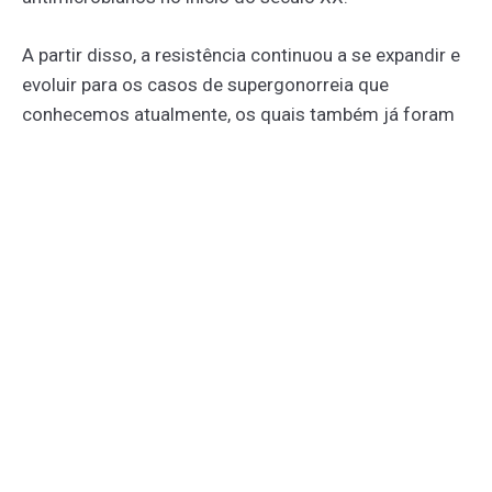
A partir disso, a resistência continuou a se expandir e
evoluir para os casos de supergonorreia que
conhecemos atualmente, os quais também já foram
relatados, em anos anteriores, em outros países além
dos EUA, como Reino Unido e Ásia.
COMO SURGIU A SUPERGONORREIA?
O surgimento dessas novas cepas se deve a um
conjunto de fatores que levam à resistência
bacteriana. Mas, antes de explicar as causas, é
importante ter o conhecimento de que as
bactérias
são organismos que, naturalmente, possuem a
capacidade de desenvolver mecanismos de defesa
para driblar a ação dos antibióticos
, adaptando-se,