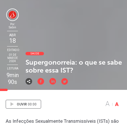
Por:
Sabin
ABR
18
EDITADO:
SAÚDE
01 DE
MAR DE
Supergonorreia: o que se sabe
2024
sobre essa IST?
LEITURA
9min
90s
A
A
OUVIR
00:00
As Infecções Sexualmente Transmissíveis (ISTs) são