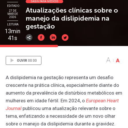
SABIN PARA MÉDICOS
EDITADO:
Atualizações clínicas sobre o
27 DE
MAR DE
manejo da dislipidemia na
2026
gestação
LEITURA
13min
41s
A
A
OUVIR
00:00
A dislipidemia na gestação representa um desafio
crescente na prática clínica, especialmente diante do
aumento da prevalência de distúrbios metabólicos em
mulheres em idade fértil. Em 2024, o
European
Heart
Journal
publicou uma atualização relevante sobre o
tema, enfatizando a necessidade de um novo olhar
sobre o manejo da dislipidemia durante a gravidez.