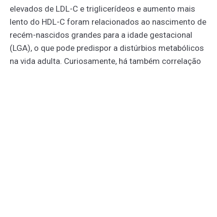
elevados de LDL-C e triglicerídeos e aumento mais
lento do HDL-C foram relacionados ao nascimento de
recém-nascidos grandes para a idade gestacional
(LGA), o que pode predispor a distúrbios metabólicos
na vida adulta. Curiosamente, há também correlação
entre baixos níveis de HDL-C e aumento de sintomas
depressivos em gestantes, sugerindo implicações
psicossociais ainda pouco exploradas.
ATUALIZAÇÕES NO MANEJO
TERAPÊUTICO
O estudo reforça que o manejo da dislipidemia na
gestação não sofreu mudanças expressivas nas
últimas décadas. Em virtude da contraindicação