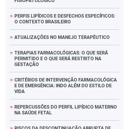
FISIOPATOLÓGICO
PERFIS
LIPÍDICOS
E
DESFECHOS
ESPECÍFICOS:
O
CONTEXTO
BRASILEIRO
ATUALIZAÇÕES
NO
MANEJO
TERAPÊUTICO
TERAPIAS
FARMACOLÓGICAS:
O
QUE
SERÁ
PERMITIDO
E
O
QUE
SERÁ
RESTRITO
NA
GESTAÇÃO
CRITÉRIOS
DE
INTERVENÇÃO
FARMACOLÓGICA
E
DE
EMERGÊNCIA:
INDO
ALÉM
DO
ESTILO
DE
VIDA
REPERCUSSÕES
DO
PERFIL
LIPÍDICO
MATERNO
NA
SAÚDE
FETAL
RISCOS
DA
DESCONTINUAÇÃO
ABRUPTA
DE