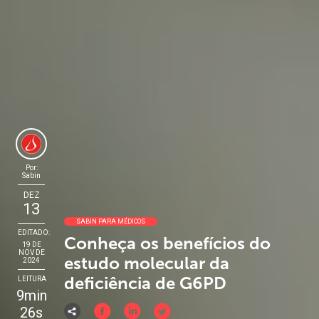
Por:
Sabin
DEZ
13
SABIN PARA MÉDICOS
EDITADO:
Conheça os benefícios do
19 DE
NOV DE
estudo molecular da
2024
deficiência de G6PD
LEITURA
9min
26s