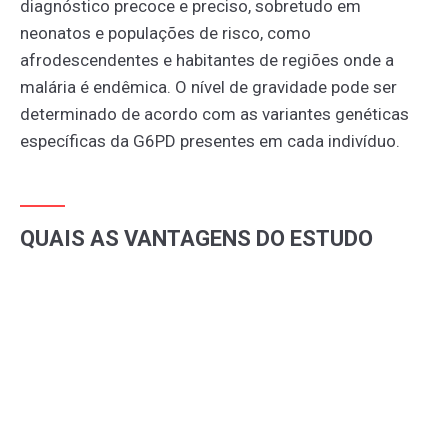
diagnóstico precoce e preciso, sobretudo em
neonatos e populações de risco, como
afrodescendentes e habitantes de regiões onde a
malária é endêmica. O nível de gravidade pode ser
determinado de acordo com as variantes genéticas
específicas da G6PD presentes em cada indivíduo.
QUAIS AS VANTAGENS DO ESTUDO
MOLECULAR?
O diagnóstico molecular da deficiência de G6PD é
um avanço significativo
em relação aos métodos
tradicionais de dosagem enzimática. Ele permite não
apenas a identificação da condição, mas também a
detecção das variantes genéticas específicas que