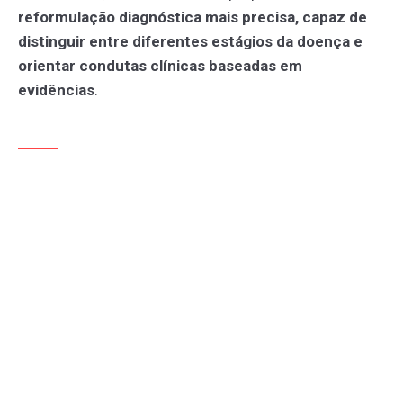
reformulação diagnóstica mais precisa, capaz de
distinguir entre diferentes estágios da doença e
orientar condutas clínicas baseadas em
evidências
.
OBESIDADE COMO DOENÇA: DO FATOR
DE RISCO À CONDIÇÃO CLÍNICA
Outro ponto relevante é que o novo documento
propõe uma mudança significativa no entendimento
da obesidade. Em vez de ser apenas um fator de risco
para
doenças
metabólicas
,
a obesidade passa a ser
reconhecida formalmente como uma doença
sistêmica crônica
, com manifestações próprias de
disfunção fisiológica.