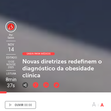
Por:
Sabin
NOV
14
SABIN PARA MÉDICOS
EDITADO:
Novas diretrizes redefinem o
13 DE
NOV DE
diagnóstico da obesidade
2025
clínica
LEITURA
8min
37s
A
A
OUVIR
00:00