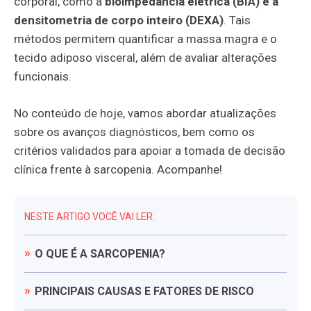
corporal, como a
bioimpedância elétrica (BIA) e a
densitometria de corpo inteiro (DEXA)
. Tais
métodos permitem quantificar a massa magra e o
tecido adiposo visceral, além de avaliar alterações
funcionais.
No conteúdo de hoje, vamos abordar atualizações
sobre os avanços diagnósticos, bem como os
critérios validados para apoiar a tomada de decisão
clínica frente à sarcopenia. Acompanhe!
NESTE ARTIGO VOCÊ VAI LER:
O
QUE
É
A
SARCOPENIA?
PRINCIPAIS
CAUSAS
E
FATORES
DE
RISCO