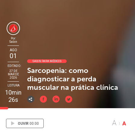
Por:
Sabin
AGO
01
SABIN PARA MÉDICOS
EDITADO:
Sarcopenia: como
27 DE
MAR DE
diagnosticar a perda
2026
muscular na prática clínica
LEITURA
10min
26s
A
A
OUVIR
00:00