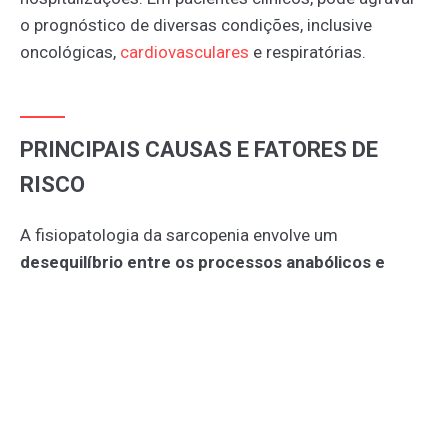
o prognóstico de diversas condições, inclusive
oncológicas,
cardiovasculares
e respiratórias.
PRINCIPAIS CAUSAS E FATORES DE
RISCO
A fisiopatologia da sarcopenia envolve um
desequilíbrio entre os processos anabólicos e
catabólicos musculares
, que se intensifica com o
avanço da idade.
O envelhecimento
leva à redução
dos níveis de hormônios anabólicos, como GH,
testosterona e estrogênio, comprometendo a
renovação proteica muscular. A
baixa ingestão
proteica
, comum em idosos e pacientes crônicos,