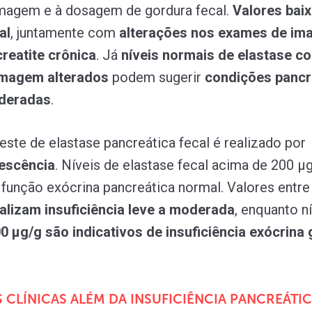
magem e à dosagem de gordura fecal.
Valores bai
al
, juntamente com
alterações nos exames de i
reatite crônica
. Já
níveis normais de elastase
c
imagem alterados
podem sugerir
condições pancr
oderadas
.
teste de elastase pancreática fecal é realizado por
escência
. Níveis de elastase fecal acima de 200 µ
função exócrina pancreática normal. Valores entr
alizam insuficiência leve a moderada
, enquanto n
0 µg/g são indicativos de insuficiência exócrina
 CLÍNICAS ALÉM DA INSUFICIÊNCIA PANCREÁTI