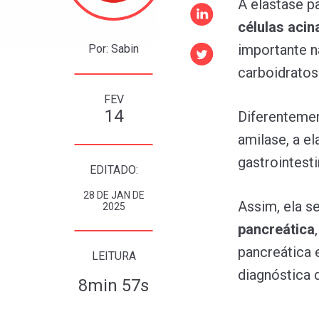
A elastase p
células aci
importante 
Por: Sabin
carboidratos
FEV
14
Diferentemen
amilase, a e
gastrointesti
EDITADO:
28 DE JAN DE
Assim, ela s
2025
pancreática
,
pancreática 
LEITURA
diagnóstica 
8min 57s