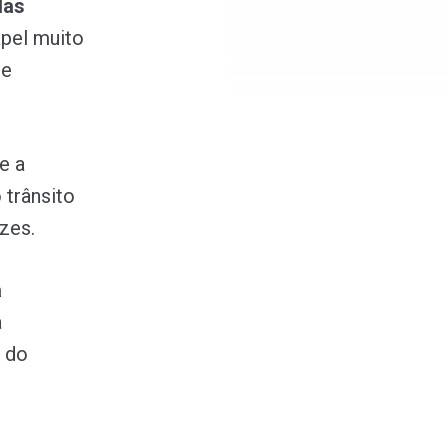
las
pel muito
 e
e a
 trânsito
ezes.
a
a
a do