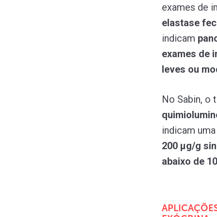
exames de i
elastase fec
indicam
panc
exames de 
leves ou m
No Sabin, o 
quimiolumin
indicam uma 
200 µg/g sin
abaixo de 10
APLICAÇÕES