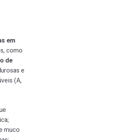
as em
es, como
o de
durosas e
veis (A,
que
ica;
de muco
mas;