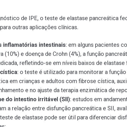
nóstico de IPE, o teste de elastase pancreática fe
 para outras aplicações clínicas.
 inflamatórias intestinais
: em alguns pacientes c
va (10%) e doença de Crohn (4%), a função pancreá
udicada, refletindo-se em níveis baixos de elastase 
cística
: o teste é utilizado para monitorar a função
ica em crianças e adultos com fibrose cística, auxi
hamento e no ajuste da terapia enzimática de repo
 do intestino irritável (SII)
: estudos em andamen
am a relação entre disfunção pancreática e SII, ava
este de elastase pode ser útil para diferenciar di
as;