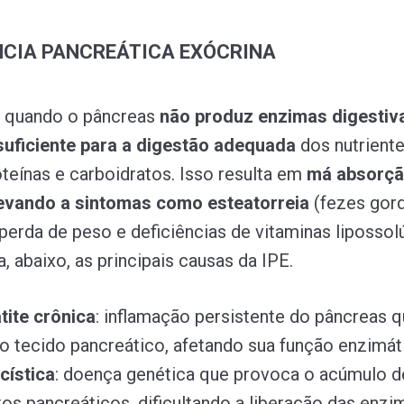
NCIA PANCREÁTICA EXÓCRINA
e quando o pâncreas
não produz enzimas digestiv
suficiente para a digestão adequada
dos nutrient
oteínas e carboidratos. Isso resulta em
má absorçã
 levando a sintomas como esteatorreia
(fezes gor
perda de peso e deficiências de vitaminas lipossolú
ja, abaixo, as principais causas da IPE.
tite crônica
: inflamação persistente do pâncreas 
 o tecido pancreático, afetando sua função enzimát
cística
: doença genética que provoca o acúmulo 
os pancreáticos, dificultando a liberação das enzi