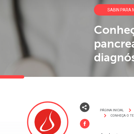
SABIN PARA 
Conheça
pancreá
diagnós
PÁGINA INICIAL
CONHEÇA O TE