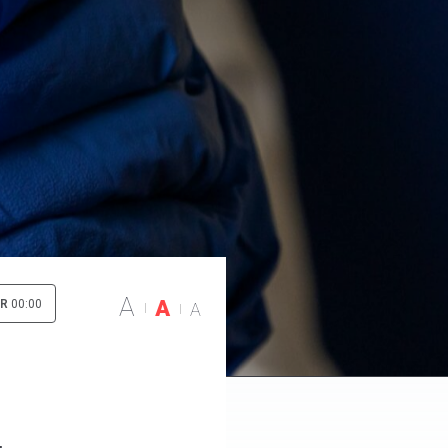
A
A
IR
00:00
A