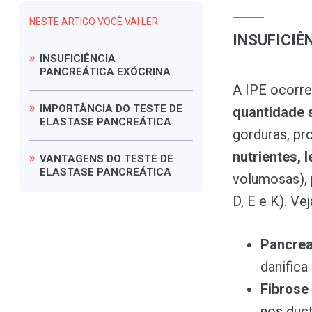
NESTE ARTIGO VOCÊ VAI LER:
INSUFICIÊ
INSUFICIÊNCIA
PANCREÁTICA
EXÓCRINA
A IPE ocorr
IMPORTÂNCIA
DO
TESTE
DE
quantidade 
ELASTASE
PANCREÁTICA
gorduras, pr
nutrientes,
VANTAGENS
DO
TESTE
DE
ELASTASE
PANCREÁTICA
volumosas), 
D, E e K). Ve
Pancrea
danifica
Fibrose 
nos duct