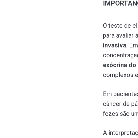
IMPORTÂNC
O teste de e
para avaliar
invasiva
. Em
concentração
exócrina do
complexos e 
Em pacientes
câncer de p
fezes são um 
A interpreta