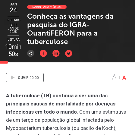
JAN
SABIN PARA MÉDICOS
24
Conheça as vantagens da
EDITADO:
pesquisa do IGRA-
06 DE
JAN DE
QuantiFERON para a
2025
tuberculose
LEITURA
10min
50s
A
A
OUVIR
00:00
A tuberculose (TB) continua a ser uma das
principais causas de mortalidade por doenças
infecciosas em todo o mundo
. Com uma estimativa
de um terço da população global infectada pelo
Mycobacterium tuberculosis (ou bacilo de Koch),