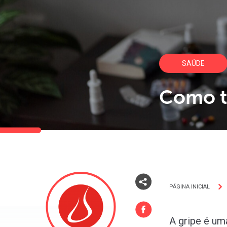
SAÚDE
Como tr
PÁGINA INICIAL
A gripe é um