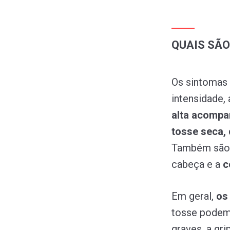
QUAIS SÃO
Os sintomas 
intensidade,
alta acompa
tosse seca, 
Também são 
cabeça e a
c
Em geral,
os
tosse podem 
graves, a gr