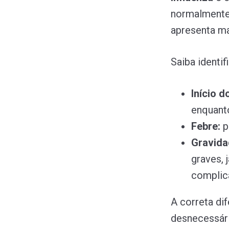
normalmente
apresenta ma
Saiba identif
Início d
enquant
Febre:
p
Gravida
graves, 
complic
A correta di
desnecessári