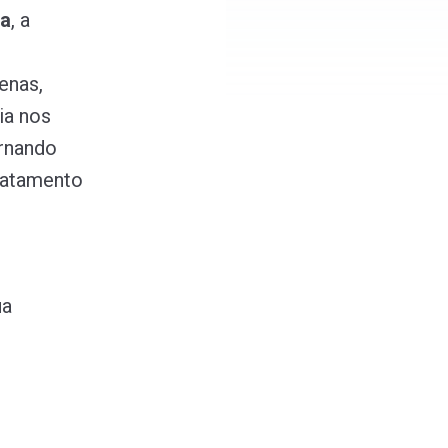
za
, a
enas,
ia nos
ornando
ratamento
ua