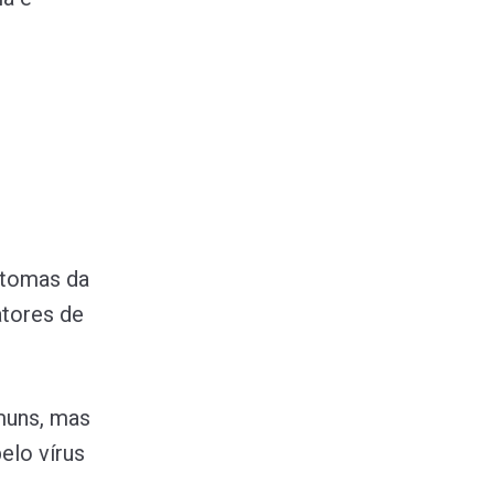
ntomas da
atores de
muns, mas
elo vírus