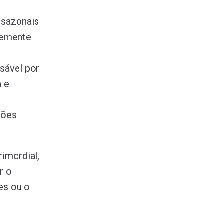
 sazonais
temente
sável por
a e
ções
rimordial,
r o
es ou o