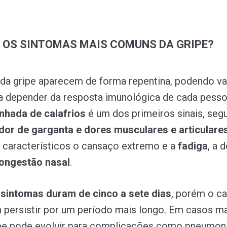
 OS SINTOMAS MAIS COMUNS DA GRIPE?
da gripe aparecem de forma repentina, podendo va
 a depender da resposta imunológica de cada pess
nhada de calafrios
é um dos primeiros sinais, seg
dor de garganta e dores musculares e articulare
característicos o cansaço extremo e a
fadiga
,
a d
ongestão nasal
.
 sintomas duram de cinco a sete dias
, porém o c
persistir por um período mais longo. Em casos m
ipe pode evoluir para complicações como pneumon