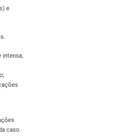
s)
e
s.
 intensa,
o;
icações
pações
da caso.