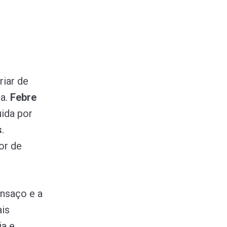
riar de
oa.
Febre
uida por
s
.
or de
ansaço e a
ais
ia e