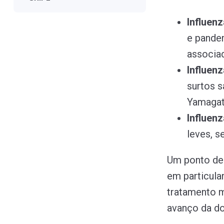
Influenz
e pande
associad
Influenz
surtos s
Yamagat
Influenz
leves, s
Um ponto de
em particular
tratamento m
avanço da d