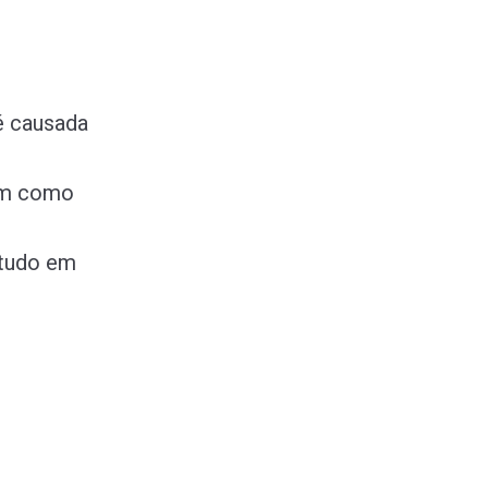
 é causada
sim como
etudo em