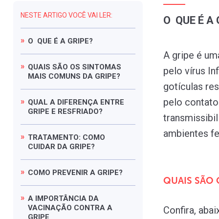
NESTE ARTIGO VOCÊ VAI LER:
O QUE É A 
O
QUE
É
A
GRIPE?
A gripe é um
QUAIS
SÃO
OS
SINTOMAS
pelo vírus I
MAIS
COMUNS
DA
GRIPE?
gotículas res
pelo contato
QUAL
A
DIFERENÇA
ENTRE
GRIPE
E
RESFRIADO?
transmissibi
ambientes f
TRATAMENTO:
COMO
CUIDAR
DA
GRIPE?
COMO
PREVENIR
A
GRIPE?
QUAIS SÃO 
A
IMPORTÂNCIA
DA
VACINAÇÃO
CONTRA
A
Confira, abai
GRIPE