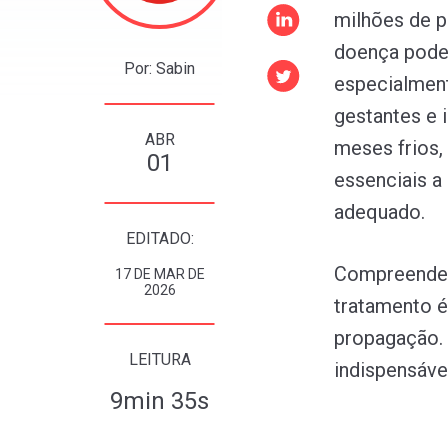
milhões de 
doença pode 
Por: Sabin
especialment
gestantes e 
ABR
meses frios,
01
essenciais a
adequado.
EDITADO:
Compreender 
17 DE MAR DE
2026
tratamento é
propagação.
LEITURA
indispensável
9min 35s