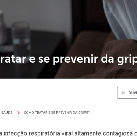
atar e se prevenir da gri
OUV
SAÚDE
COMO TRATAR E SE PREVENIR DA GRIPE?
a infecção respiratória viral altamente contagiosa 