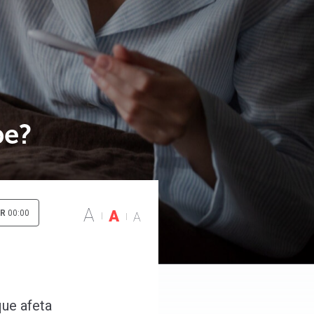
pe?
A
A
IR
00:00
A
que afeta