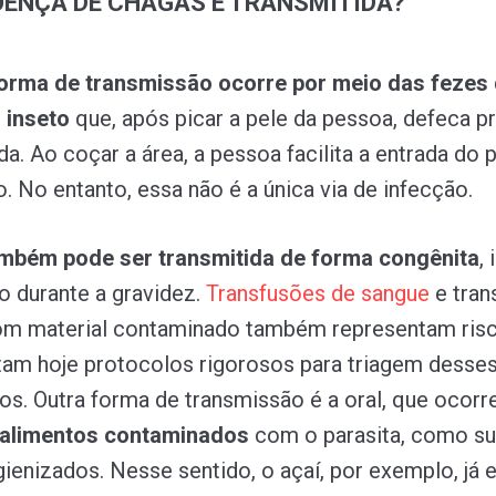
ENÇA DE CHAGAS É TRANSMITIDA?
 forma de transmissão ocorre por meio das fezes
 inseto
que, após picar a pele da pessoa, defeca 
da. Ao coçar a área, a pessoa facilita a entrada do 
. No entanto, essa não é a única via de infecção.
mbém pode ser transmitida de forma congênita
, 
ho durante a gravidez.
Transfusões
de
sangue
e tran
om material contaminado também representam risc
am hoje protocolos rigorosos para triagem desse
s. Outra forma de transmissão é a oral, que ocorr
 alimentos contaminados
com o parasita, como s
gienizados. Nesse sentido, o açaí, por exemplo, já 