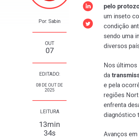
pelo protoz
um inseto c
Por: Sabin
condição ant
sendo uma im
OUT
diversos paí
07
Nos últimos 
EDITADO:
da
transmiss
e pela ocorr
08 DE OUT DE
2025
regiões Nort
enfrenta des
LEITURA
diagnóstico 
13min
34s
Avanços em p