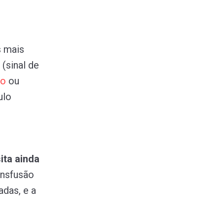
s mais
(sinal de
do
ou
ulo
ita ainda
ansfusão
adas, e a