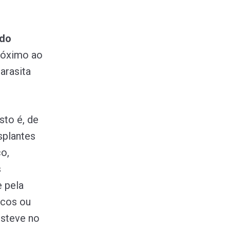
 do
próximo ao
parasita
isto é, de
splantes
o,
s
e pela
ucos ou
esteve no