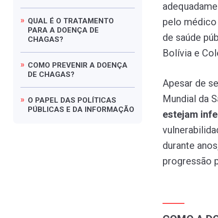
adequadament
pelo médico 
QUAL
É
O
TRATAMENTO
PARA
A
DOENÇA
DE
de saúde púb
CHAGAS?
Bolívia e Co
COMO
PREVENIR
A
DOENÇA
DE
CHAGAS?
Apesar de se
Mundial da 
O
PAPEL
DAS
POLÍTICAS
PÚBLICAS
E
DA
INFORMAÇÃO
estejam inf
vulnerabilid
durante anos
progressão p