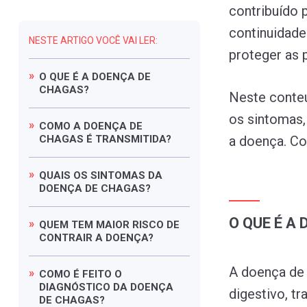
contribuído 
continuidade
NESTE ARTIGO VOCÊ VAI LER:
proteger as 
O
QUE
É
A
DOENÇA
DE
CHAGAS?
Neste conteú
os sintomas,
COMO
A
DOENÇA
DE
CHAGAS
É
TRANSMITIDA?
a doença. Con
QUAIS
OS
SINTOMAS
DA
DOENÇA
DE
CHAGAS?
O QUE É A
QUEM
TEM
MAIOR
RISCO
DE
CONTRAIR
A
DOENÇA?
A doença de 
COMO
É
FEITO
O
DIAGNÓSTICO
DA
DOENÇA
digestivo, t
DE
CHAGAS?