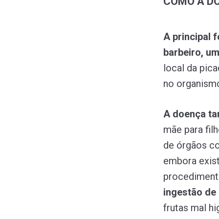
COMO A DO
A principal
barbeiro, um
local da pica
no organismo
A doença ta
mãe para fil
de órgãos c
embora exist
procedimento
ingestão de
frutas mal hi