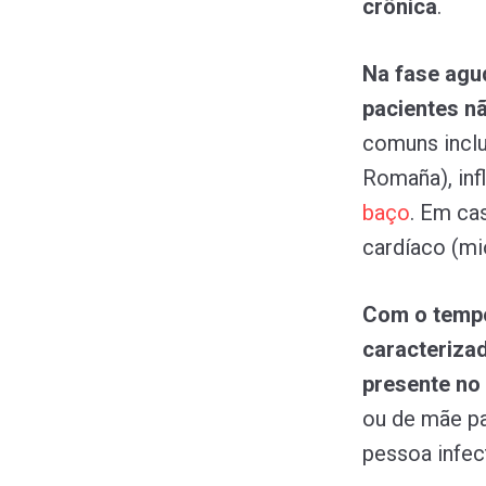
crônica
.
Na fase agu
pacientes n
comuns inclu
Romaña), inf
baço
. Em ca
cardíaco (mi
Com o tempo
caracteriza
presente no
ou de mãe pa
pessoa infec