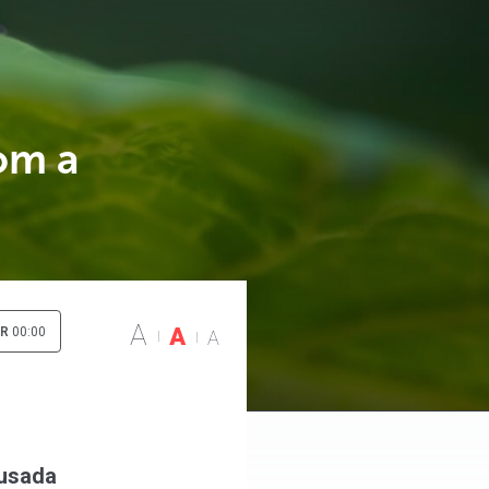
om a
A
A
IR
00:00
A
ausada