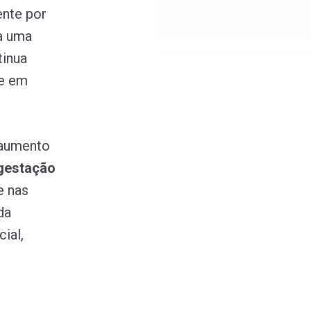
ente por
a uma
tinua
 e em
 aumento
 gestação
e nas
da
ial,