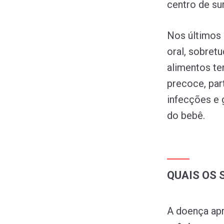
centro de su
Nos últimos 
oral, sobret
alimentos te
precoce, par
infecções e 
do bebê.
QUAIS OS 
A doença apr