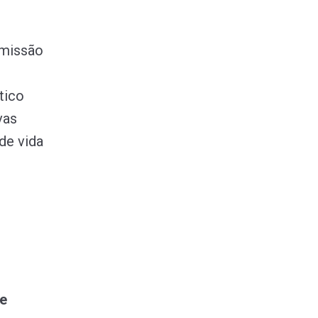
smissão
tico
vas
de vida
 e