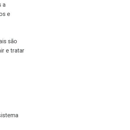
s a
os e
ais são
r e tratar
sistema