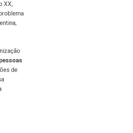
o XX,
problema
entina,
anização
 pessoas
ções de
sa
a