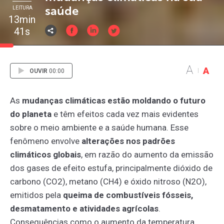
saúde
LEITURA
13min
41s
A
A
OUVIR
00:00
As
mudanças climáticas estão moldando o futuro
do planeta
e têm efeitos cada vez mais evidentes
sobre o meio ambiente e a saúde humana. Esse
fenômeno envolve
alterações nos padrões
climáticos globais
, em razão do aumento da emissão
dos gases de efeito estufa, principalmente dióxido de
carbono (CO2), metano (CH4) e óxido nitroso (N2O),
emitidos pela
queima de combustíveis fósseis,
desmatamento e atividades agrícolas
.
Consequências como o aumento da temperatura