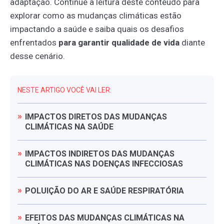
adaptação. Continue a leitura deste conteúdo para
explorar como as mudanças climáticas estão
impactando a saúde e saiba quais os desafios
enfrentados
para garantir qualidade de vida
diante
desse cenário.
NESTE ARTIGO VOCÊ VAI LER:
IMPACTOS
DIRETOS
DAS
MUDANÇAS
CLIMÁTICAS
NA
SAÚDE
IMPACTOS
INDIRETOS
DAS
MUDANÇAS
CLIMÁTICAS
NAS
DOENÇAS
INFECCIOSAS
POLUIÇÃO
DO
AR
E
SAÚDE
RESPIRATÓRIA
EFEITOS
DAS
MUDANÇAS
CLIMÁTICAS
NA