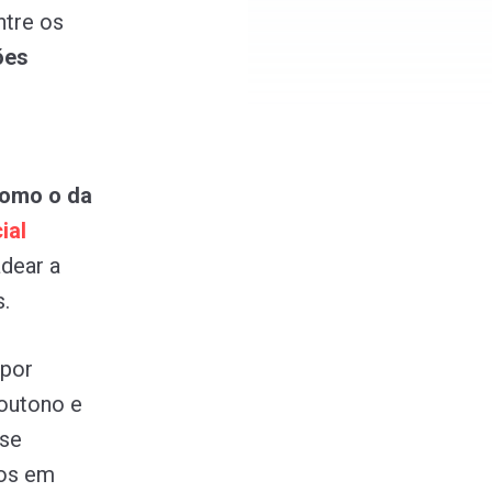
ntre os
ões
como o da
cial
dear a
.
 por
 outono e
 se
ros em