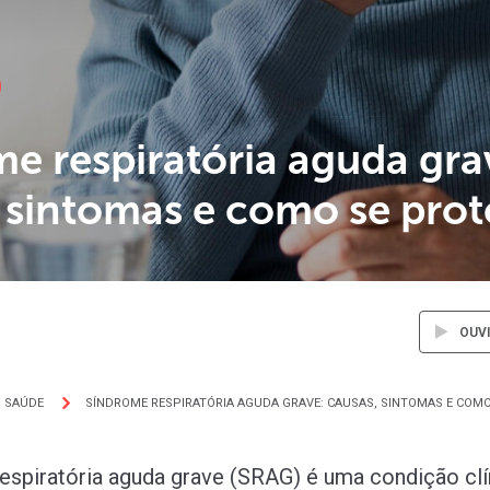
e respiratória aguda gra
 sintomas e como se prot
OUV
SAÚDE
SÍNDROME RESPIRATÓRIA AGUDA GRAVE: CAUSAS, SINTOMAS E COM
espiratória aguda grave (SRAG) é uma condição clí