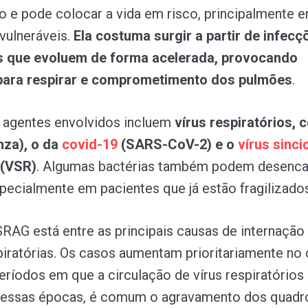
o e pode colocar a vida em risco, principalmente e
vulneráveis.
Ela costuma surgir a partir de infecç
as que evoluem de forma acelerada, provocando
 para respirar e comprometimento dos pulmões
.
s agentes envolvidos incluem
vírus respiratórios, 
enza), o da
covid-19
(SARS-CoV-2) e o
vírus
sinci
(VSR)
. Algumas bactérias também podem desenca
pecialmente em pacientes que já estão fragilizados
 SRAG está entre as principais causas de internação
iratórias. Os casos aumentam prioritariamente no
períodos em que a circulação de vírus respiratórios
. Nessas épocas, é comum o agravamento dos quad