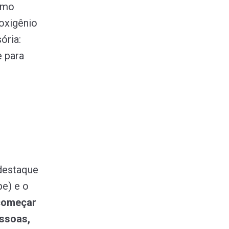
omo
 oxigênio
ória:
e para
 destaque
pe) e o
começar
ssoas,