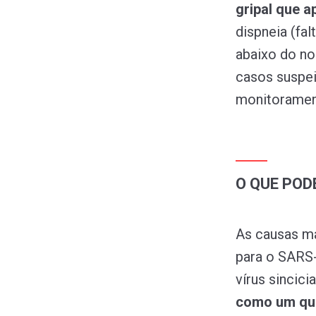
gripal que 
dispneia (fal
abaixo do no
casos suspei
monitoramen
O QUE POD
As causas ma
para o SARS-C
vírus sincici
como um qua