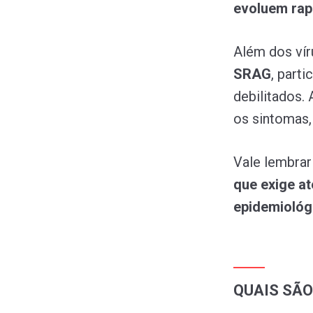
evoluem rap
Além dos vír
SRAG
, part
debilitados.
os sintomas
Vale lembra
que exige at
epidemiológ
QUAIS SÃO