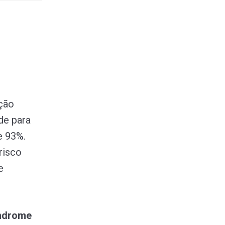
cção
de para
e 93%.
risco
e
índrome