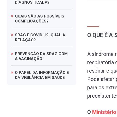
DIAGNOSTICADA?
QUAIS
SÃO
AS
POSSÍVEIS
COMPLICAÇÕES?
O QUE É A
SRAG
E
COVID-19:
QUAL
A
RELAÇÃO?
A síndrome r
PREVENÇÃO
DA
SRAG
COM
A
VACINAÇÃO
respiratória
respirar e q
O
PAPEL
DA
INFORMAÇÃO
E
DA
VIGILÂNCIA
EM
SAÚDE
Pode afetar 
para os extr
preexistente
O
Ministéri