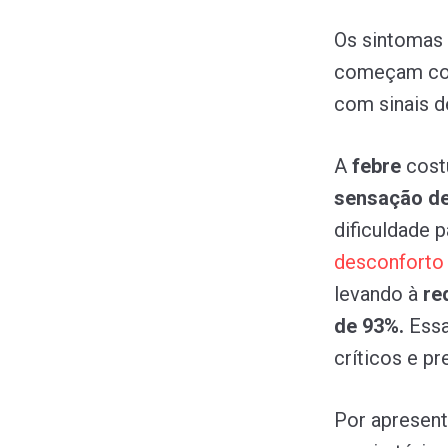
Os sintomas 
começam com
com sinais d
A
febre
cost
sensação d
dificuldade p
desconfort
levando à
re
de 93%.
Essa
críticos e p
Por apresen