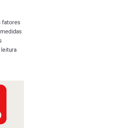
 fatores
r medidas
s
leitura