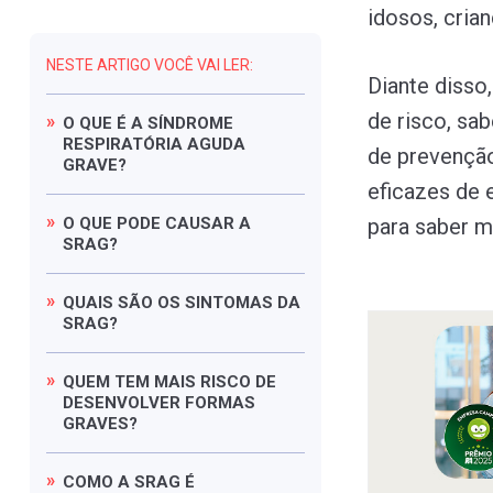
idosos, cri
NESTE ARTIGO VOCÊ VAI LER:
Diante disso
de risco, sa
O
QUE
É
A
SÍNDROME
RESPIRATÓRIA
AGUDA
de prevençã
GRAVE?
eficazes de 
O
QUE
PODE
CAUSAR
A
para saber m
SRAG?
QUAIS
SÃO
OS
SINTOMAS
DA
SRAG?
QUEM
TEM
MAIS
RISCO
DE
DESENVOLVER
FORMAS
GRAVES?
COMO
A
SRAG
É