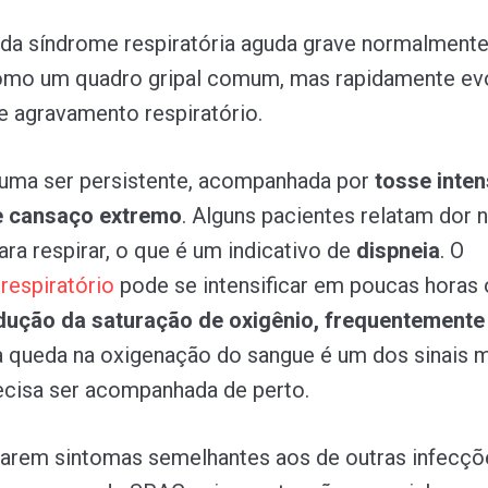
da síndrome respiratória aguda grave normalment
o um quadro gripal comum, mas rapidamente ev
e agravamento respiratório.
uma ser persistente, acompanhada por
tosse inte
e cansaço extremo
. Alguns pacientes relatam dor n
ara respirar, o que é um indicativo de
dispneia
. O
o
respiratório
pode se intensificar em poucas horas o
dução da saturação de oxigênio, frequentemente
 queda na oxigenação do sangue é um dos sinais 
recisa ser acompanhada de perto.
tarem sintomas semelhantes aos de outras infecçõ