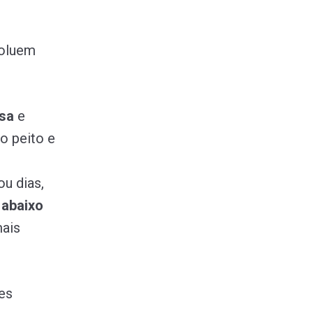
e
oluem
nsa
e
o peito e
u dias,
 abaixo
mais
es