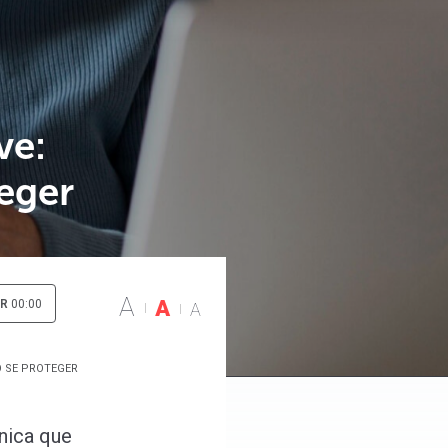
ve:
eger
A
A
IR
00:00
A
O SE PROTEGER
nica que