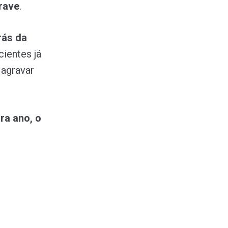
rave
.
rás da
ientes já
 agravar
ra ano, o