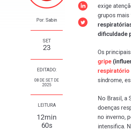
exige atençã
grupos mais 
Por: Sabin
respiratóri
dificuldade
SET
23
Os principai
gripe
(influ
EDITADO:
respiratório
síndrome, es
08 DE SET DE
2025
No Brasil, a
LEITURA
doenças resp
12min
no inverno, 
60s
intensifica