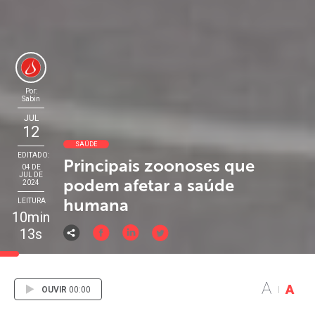
Por:
Sabin
JUL
12
SAÚDE
EDITADO:
Principais zoonoses que
04 DE
JUL DE
podem afetar a saúde
2024
humana
LEITURA
10min
13s
A
A
OUVIR
00:00