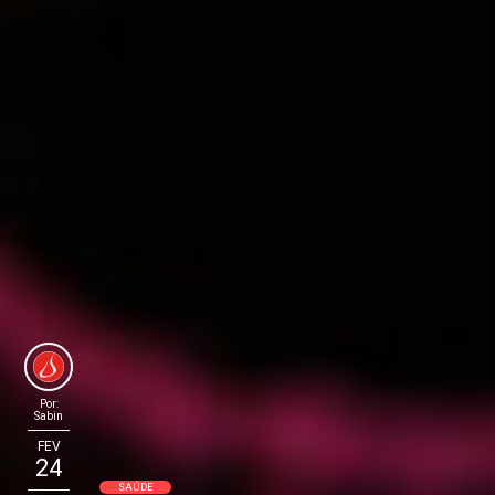
Por:
Sabin
FEV
24
SAÚDE