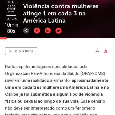
EDITADO:
Violência contra mulheres
23 DE
FEV DE
atinge 1 em cada 3 na
2026
América Latina
LEITURA
10min
80s
A
A
OUVIR
00:00
Dados epidemiológicos consolidados pela
Organização Pan-Americana da Saúde (OPAS/OMS)
revelam uma realidade alarmante:
aproximadamente
uma em cada três mulheres na América Latina e no
Caribe já foi submetida a algum tipo de violência
física ou sexual ao longo de sua vida
. Esse cenário
não deve ser interpretado como um fenômeno