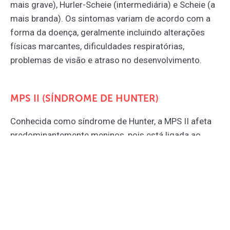
mais grave), Hurler-Scheie (intermediária) e Scheie (a
mais branda). Os sintomas variam de acordo com a
forma da doença, geralmente incluindo alterações
físicas marcantes, dificuldades respiratórias,
problemas de visão e atraso no desenvolvimento.
MPS II (SÍNDROME DE HUNTER)
Conhecida como síndrome de Hunter, a MPS II afeta
predominantemente meninos, pois está ligada ao
cromossomo X. Pode causar sintomas físicos
semelhantes aos da MPS I, além de
comprometimento neurológico em alguns casos.
MPS III (SÍNDROME DE SANFILIPPO)