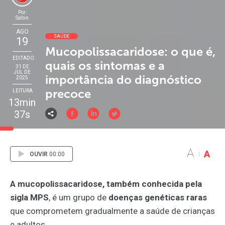
Por:
Sabin
AGO
SAÚDE
19
Mucopolissacaridose: o que é,
EDITADO:
quais os sintomas e a
31 DE
JUL DE
importância do diagnóstico
2025
precoce
LEITURA
13min
37s
A
A
OUVIR
00:00
A mucopolissacaridose, também conhecida pela
sigla MPS
, é um grupo de
doenças genéticas raras
que comprometem gradualmente a saúde de crianças
e adultos.