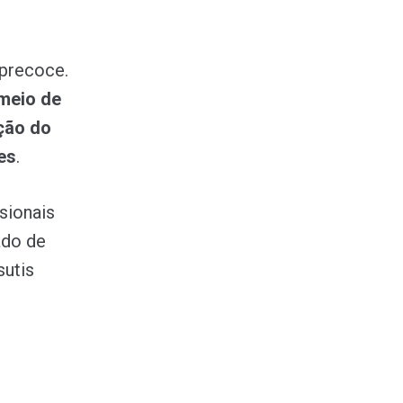
 precoce.
meio de
ção do
es
.
sionais
ado de
sutis