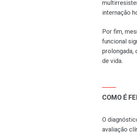
multirresis
internação h
Por fim, mes
funcional sig
prolongada, 
de vida.
COMO É FE
O diagnósti
avaliação cl