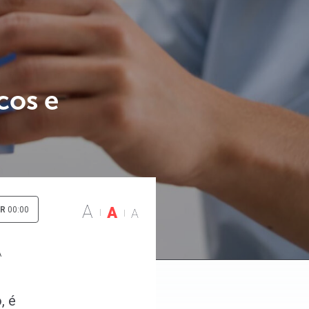
cos e
A
A
IR
00:00
A
A
, é