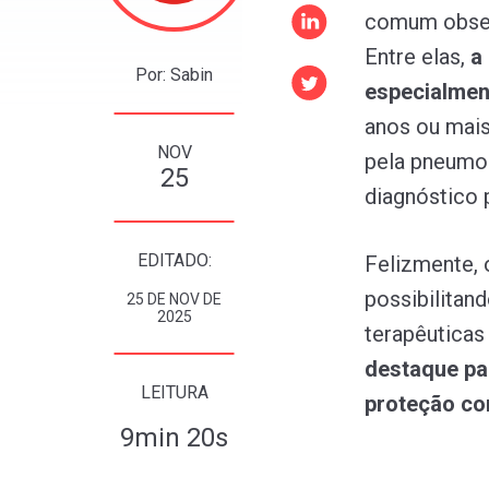
comum obse
Entre elas,
a
Por: Sabin
especialmen
anos ou mai
NOV
pela pneumon
25
diagnóstico
EDITADO:
Felizmente, 
possibilitan
25 DE NOV DE
2025
terapêuticas
destaque pa
LEITURA
proteção co
9min 20s