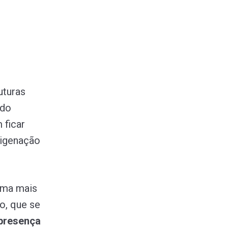
uturas
ndo
 ficar
xigenação
rma mais
o, que se
presença