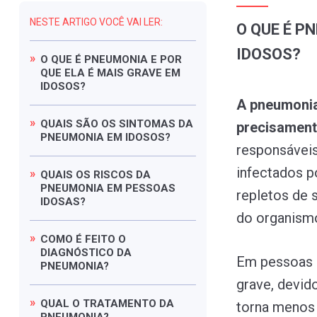
NESTE ARTIGO VOCÊ VAI LER:
O QUE É P
IDOSOS?
O
QUE
É
PNEUMONIA
E
POR
QUE
ELA
É
MAIS
GRAVE
EM
IDOSOS?
A pneumonia
QUAIS
SÃO
OS
SINTOMAS
DA
precisament
PNEUMONIA
EM
IDOSOS?
responsáveis
infectados p
QUAIS
OS
RISCOS
DA
PNEUMONIA
EM
PESSOAS
repletos de 
IDOSAS?
do organism
COMO
É
FEITO
O
DIAGNÓSTICO
DA
Em pessoas i
PNEUMONIA?
grave, devid
QUAL
O
TRATAMENTO
DA
torna menos 
PNEUMONIA?