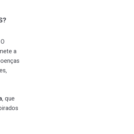
S?
 O
mete a
doenças
es,
a
, que
pirados