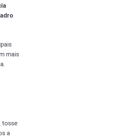
cia
uadro
ipais
om mais
a.
?
, tosse
os a