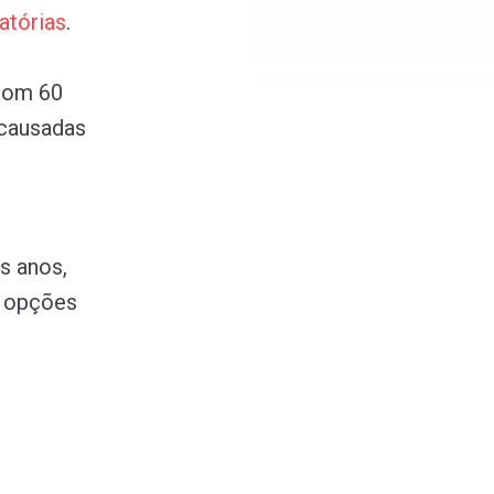
atórias
.
 com 60
 causadas
s anos,
m opções