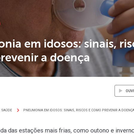
ia em idosos: sinais, ris
revenir a doença
OUV
SAÚDE
PNEUMONIA EM IDOSOS: SINAIS, RISCOS E COMO PREVENIR A DOENÇ
a das estações mais frias, como outono e inverno