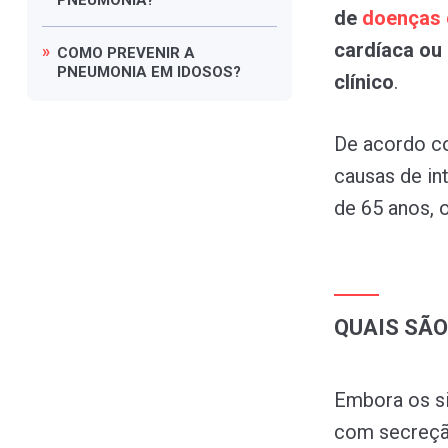
de
doenças
cardíaca ou
COMO
PREVENIR
A
PNEUMONIA
EM
IDOSOS?
clínico
.
De acordo co
causas de in
de 65 anos, o
QUAIS SÃO
Embora os si
com secreção