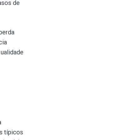
asos de
perda
cia
qualidade
a
s típicos