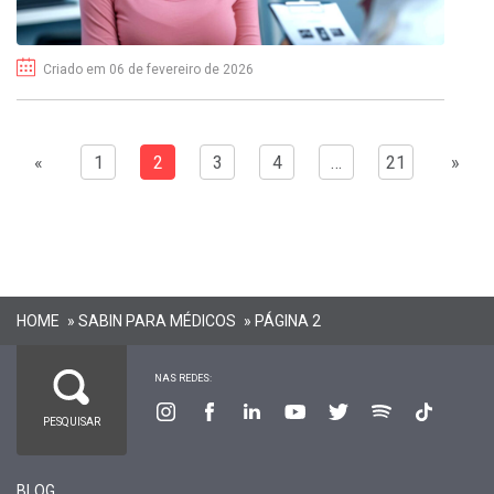
Criado em 06 de fevereiro de 2026
«
1
2
3
4
…
21
»
HOME
»
SABIN PARA MÉDICOS
»
PÁGINA 2
NAS REDES:
BLOG