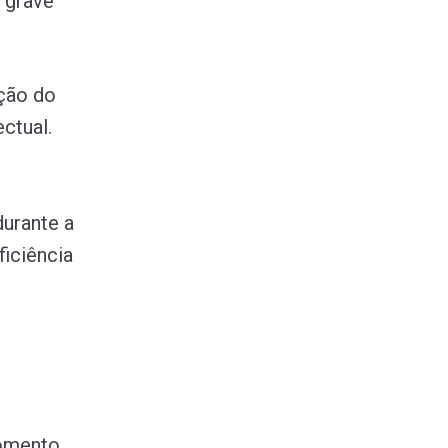
l grave
ção do
ctual.
durante a
ficiência
momento