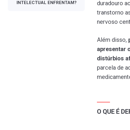
duradouro ao
INTELECTUAL
ENFRENTAM?
transtorno 
nervoso centr
Além disso,
apresentar 
d
istúrbios 
parcela de a
medicamento
O QUE É D