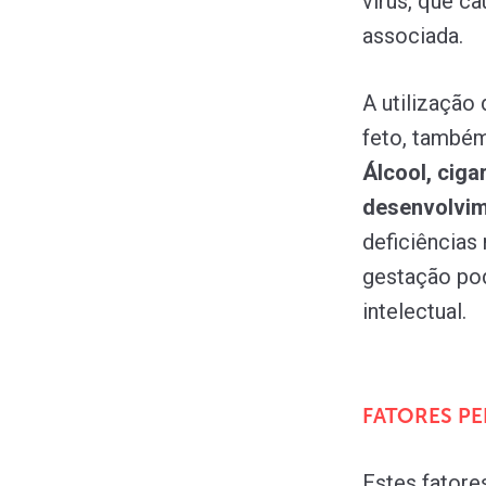
vírus, que ca
associada.
A utilizaçã
feto, também
Álcool, ciga
desenvolvim
deficiências
gestação pod
intelectual.
FATORES PE
Estes fator