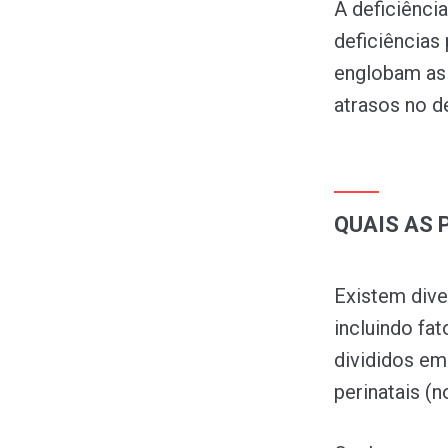
A deficiênci
deficiências
englobam as i
atrasos no d
QUAIS AS 
Existem diver
incluindo fa
divididos em
perinatais (