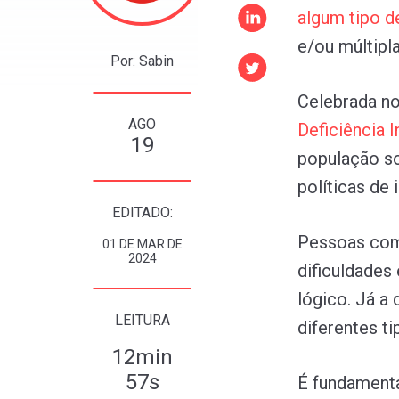
algum
tipo
d
e/ou múltipla
Por: Sabin
Celebrada n
AGO
Deficiência
I
19
população so
políticas de 
EDITADO:
Pessoas com 
01 DE MAR DE
2024
dificuldades
lógico. Já a 
LEITURA
diferentes ti
12min
57s
É fundamenta