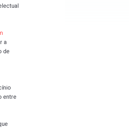
electual
m
r a
o de
cínio
o entre
que