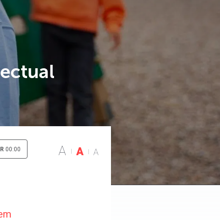
lectual
A
A
IR
00:00
A
uem