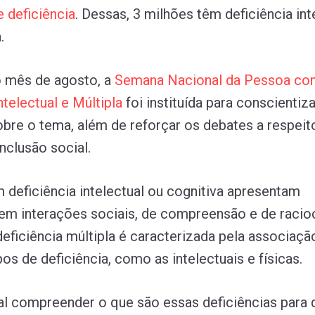
e
deficiência
. Dessas, 3 milhões têm deficiência int
.
o mês de agosto, a
Semana
Nacional
da
Pessoa
co
ntelectual
e
Múltipla
foi instituída para conscientiza
bre o tema, além de reforçar os debates a respeit
inclusão social.
deficiência intelectual ou cognitiva apresentam
 em interações sociais, de compreensão e de racio
deficiência múltipla é caracterizada pela associaçã
pos de deficiência, como as intelectuais e físicas.
l compreender o que são essas deficiências para 