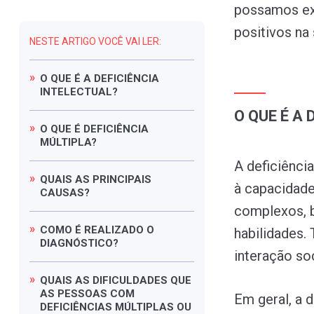
possamos ex
positivos na
NESTE ARTIGO VOCÊ VAI LER:
O
QUE
É
A
DEFICIÊNCIA
INTELECTUAL?
O QUE É A
O
QUE
É
DEFICIÊNCIA
MÚLTIPLA?
A deficiênci
QUAIS
AS
PRINCIPAIS
à capacidad
CAUSAS?
complexos, b
COMO
É
REALIZADO
O
habilidades.
DIAGNÓSTICO?
interação so
QUAIS
AS
DIFICULDADES
QUE
AS
PESSOAS
COM
Em geral, a d
DEFICIÊNCIAS
MÚLTIPLAS
OU