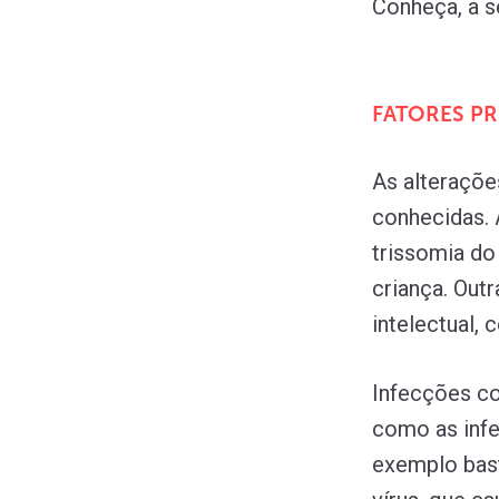
Conheça, a s
FATORES PR
As alteraçõe
conhecidas.
trissomia do
criança. Out
intelectual, 
Infecções co
como as infe
exemplo bast