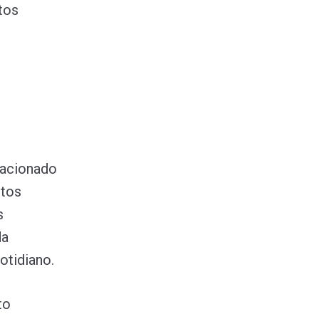
tos
lacionado
itos
s
da
otidiano.
to