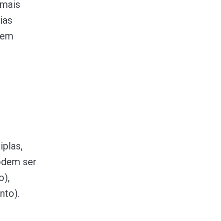
 mais
ias
o em
iplas,
podem ser
o),
nto).