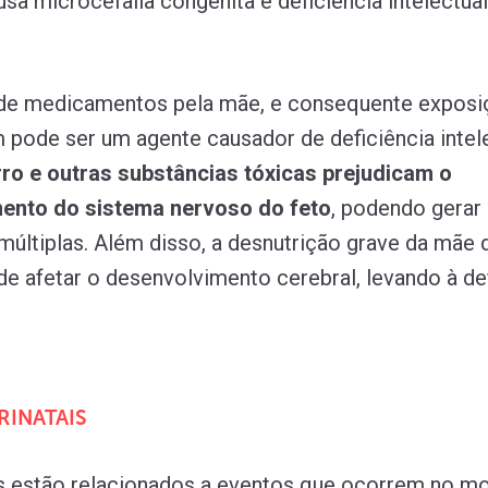
usa microcefalia congênita e deficiência intelectua
o de medicamentos pela mãe, e consequente exposi
 pode ser um agente causador de deficiência intele
rro e outras substâncias tóxicas prejudicam o
ento do sistema nervoso do feto
, podendo gerar
 múltiplas. Além disso, a desnutrição grave da mãe 
e afetar o desenvolvimento cerebral, levando à de
RINATAIS
es estão relacionados a eventos que ocorrem no 