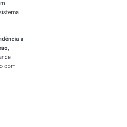
 um
sistema
ndência a
são,
rande
nto com