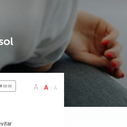
sol
A
A
IR
00:00
A
vitar