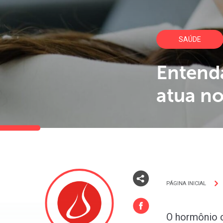
SAÚDE
Entend
atua n
PÁGINA INICIAL
O hormônio c