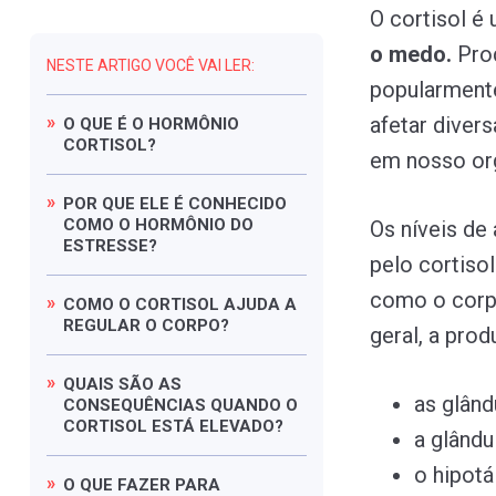
O cortisol é
o medo.
Pro
NESTE ARTIGO VOCÊ VAI LER:
popularmente
afetar divers
O
QUE
É
O
HORMÔNIO
CORTISOL?
em nosso or
POR
QUE
ELE
É
CONHECIDO
COMO
O
HORMÔNIO
DO
Os níveis de
ESTRESSE?
pelo cortisol
como o corpo
COMO
O
CORTISOL
AJUDA
A
REGULAR
O
CORPO?
geral, a prod
QUAIS
SÃO
AS
as glând
CONSEQUÊNCIAS
QUANDO
O
CORTISOL
ESTÁ
ELEVADO?
a glândul
o hipotá
O
QUE
FAZER
PARA