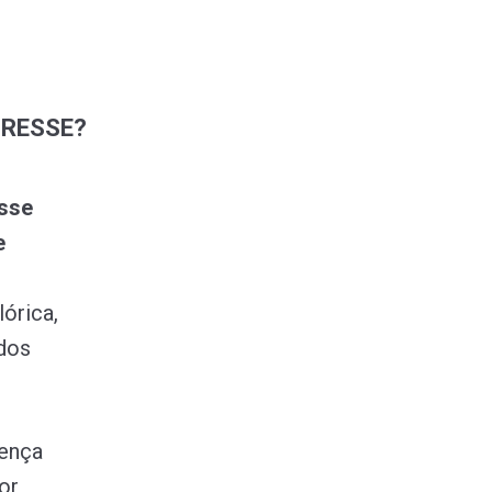
TRESSE?
esse
e
lórica,
dos
rença
or