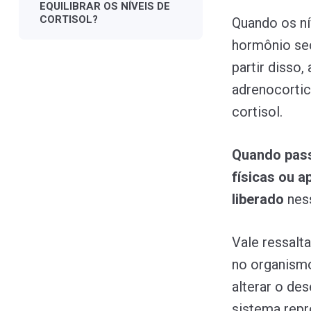
EQUILIBRAR
OS
NÍVEIS
DE
CORTISOL?
Quando os ní
hormônio sec
partir disso
adrenocortic
cortisol.
Quando pass
físicas ou ap
liberado
nes
Vale ressalt
no organismo
alterar o de
sistema repr