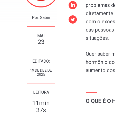
problemas de 
diretamente 
Por: Sabin
com o excess
das pessoas
MAI
situações.
23
Quer saber m
EDITADO:
hormônio cor
aumento dos
19 DE DEZ DE
2025
LEITURA
O QUE É O
11min
37s