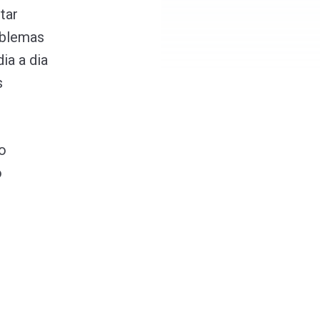
tar
oblemas
ia a dia
s
o
o