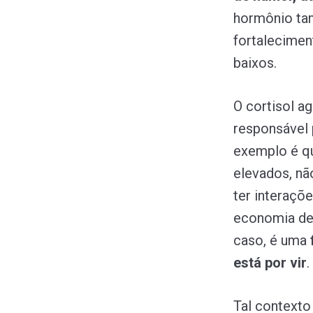
hormônio tam
fortalecimen
baixos.
O cortisol a
responsável 
exemplo é qu
elevados, nã
ter interaçõ
economia de e
caso, é uma
está por vir
.
Tal contexto