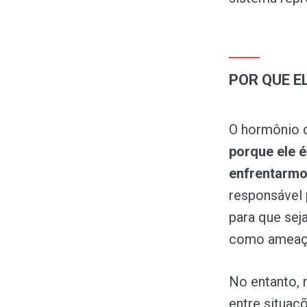
POR QUE E
O hormônio d
porque ele é
enfrentarmo
responsável 
para que se
como ameaça
No entanto, 
entre situaç