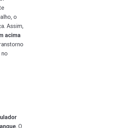
te
alho, o
a. Assim,
am acima
ranstorno
 no
gulador
sangue
. O