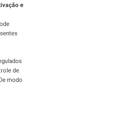
tivação e
pode
esentes
egulados
trole de
. De modo