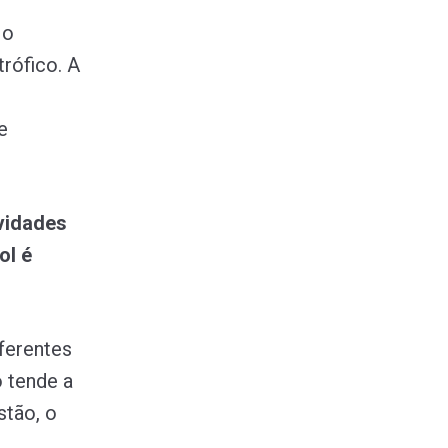
 o
rófico. A
e
vidades
ol é
ferentes
 tende a
stão, o