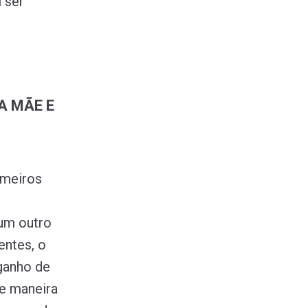
 ser
A MÃE E
imeiros
um outro
entes, o
 ganho de
de maneira