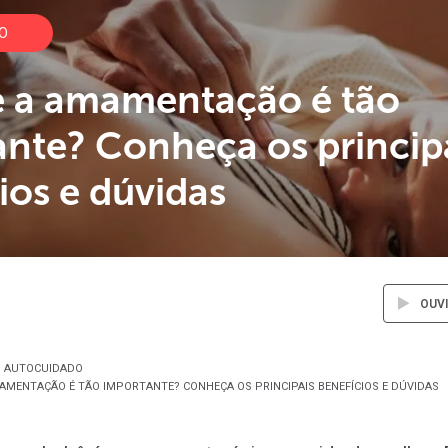
O
e a amamentação é tão
nte? Conheça os princip
ios e dúvidas
OUV
AUTOCUIDADO
AMENTAÇÃO É TÃO IMPORTANTE? CONHEÇA OS PRINCIPAIS BENEFÍCIOS E DÚVIDAS