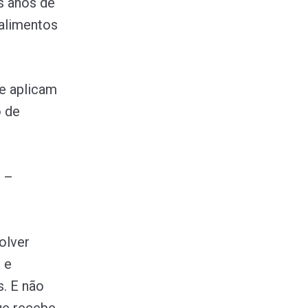
s anos de
 alimentos
e aplicam
o de
e
o –
olver
 e
s. E não