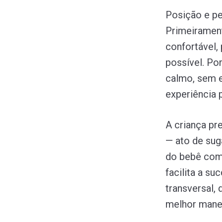
Posição e pe
Primeirament
confortável,
possível. Po
calmo, sem e
experiência 
A criança pr
— ato de suga
do bebê com 
facilita a s
transversal, 
melhor manei