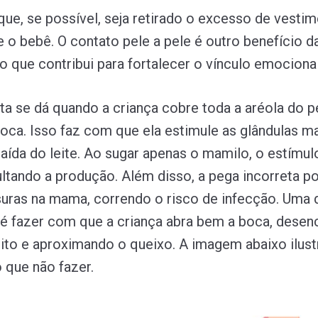
 que, se possível, seja retirado o excesso de vesti
e o bebê. O contato pele a pele é outro benefício d
que contribui para fortalecer o vínculo emocional
ta se dá quando a criança cobre toda a aréola do p
ca. Isso faz com que ela estimule as glândulas m
aída do leite. Ao sugar apenas o mamilo, o estímul
cultando a produção. Além disso, a pega incorreta p
suras na mama, correndo o risco de infecção. Uma 
 é fazer com que a criança abra bem a boca, dese
eito e aproximando o queixo. A imagem abaixo ilus
o que não fazer.