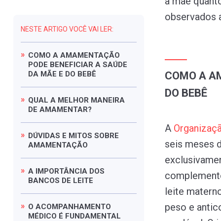
a mãe quanto
observados a
NESTE ARTIGO VOCÊ VAI LER:
COMO
A
AMAMENTAÇÃO
PODE
BENEFICIAR
A
SAÚDE
DA
MÃE
E
DO
BEBÊ
COMO A AM
DO BEBÊ
QUAL
A
MELHOR
MANEIRA
DE
AMAMENTAR?
A
Organizaç
DÚVIDAS
E
MITOS
SOBRE
seis meses d
AMAMENTAÇÃO
exclusivame
A
IMPORTÂNCIA
DOS
complemento
BANCOS
DE
LEITE
leite matern
peso e antic
O
ACOMPANHAMENTO
MÉDICO
É
FUNDAMENTAL