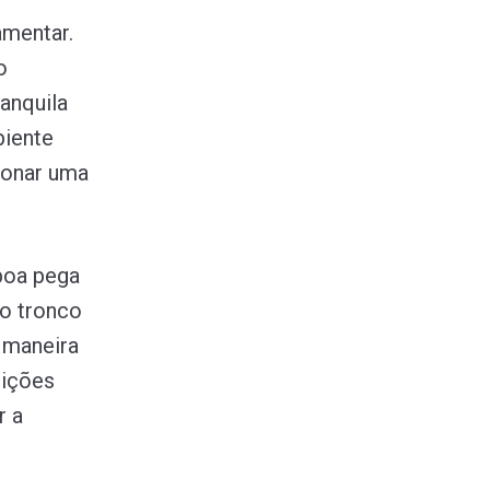
amentar.
o
anquila
biente
ionar uma
 boa pega
 o tronco
 maneira
sições
r a