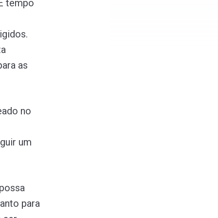
 É tempo
e
igidos.
ta
para as
eado no
eguir um
 possa
anto para