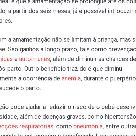
ideal é que a amamentação se prolongue até os doi
o, a partir dos seis meses, já é possível introduzir
res.
m a amamentação não se limitam à criança, mas s
e. São ganhos a longo prazo, tais como prevençã
nicas
e
autoimunes
, além de diminuir as chances d
s-parto. Outro benefício trazido é que diminui
lmente a ocorrência de
anemia
, durante o puerpéri
sucede o parto.
o pode ajudar a reduzir o risco de o bebê desenv
esidade, além de doenças graves, como hipertensão
fecções
respiratórias
, como
pneumonia
, entre outra