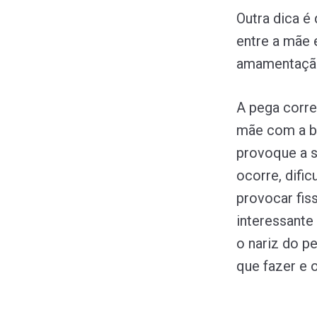
Outra dica é
entre a mãe 
amamentação 
A pega corre
mãe com a bo
provoque a s
ocorre, difi
provocar fis
interessante
o nariz do p
que fazer e 