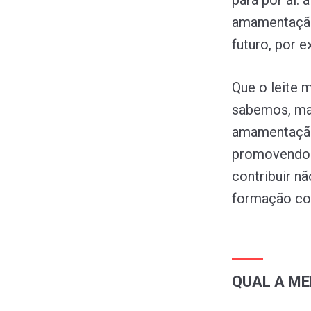
para por aí:
amamentação
futuro, por 
Que o leite 
sabemos, ma
amamentação 
promovendo c
contribuir 
formação cog
QUAL A M