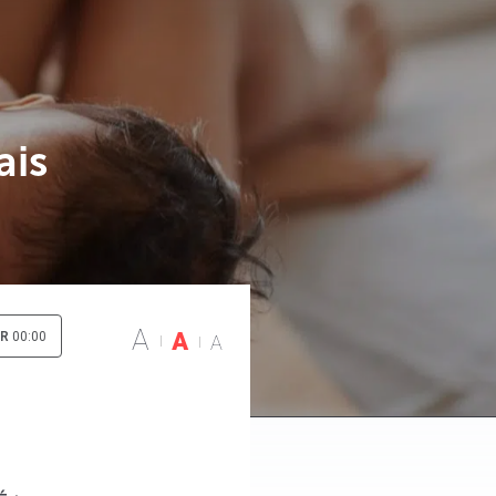
ais
A
A
IR
00:00
A