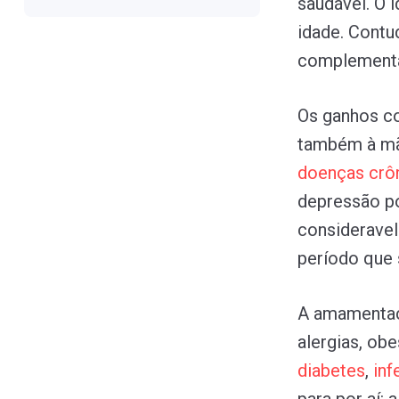
saudável. O 
idade. Contud
complementa
Os ganhos co
também à mã
doenças
crô
depressão pó
considerave
período que 
A amamentaçã
alergias, ob
diabetes
,
in