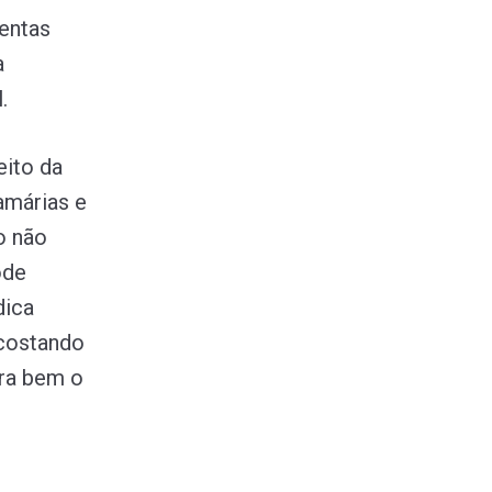
mentas
a
.
eito da
amárias e
o não
ode
dica
ncostando
tra bem o