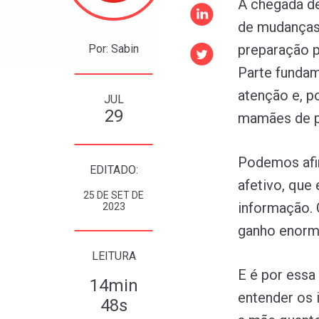
A chegada d
de mudanças
preparação p
Por: Sabin
Parte funda
atenção e, p
JUL
29
mamães de p
Podemos afi
EDITADO:
afetivo, que 
25 DE SET DE
informação. 
2023
ganho enorm
LEITURA
E é por essa
14min
entender os 
48s