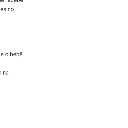
ue recebe
ies no
e o bebê,
m na