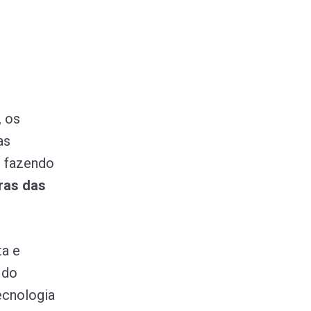
, os
as
, fazendo
uras das
ta e
 do
ecnologia