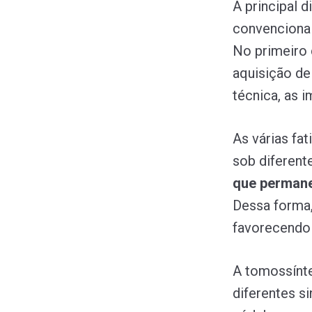
A principal 
convencional
No primeiro 
aquisição de
técnica, as 
As várias fa
sob diferente
que permane
Dessa forma,
favorecendo
A tomossínt
diferentes s