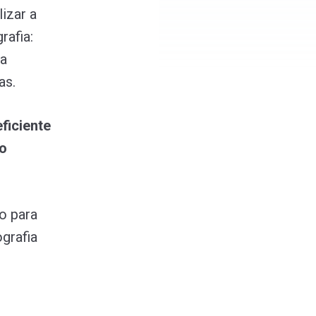
izar a
afia:
ra
nas.
ficiente
o
o para
grafia