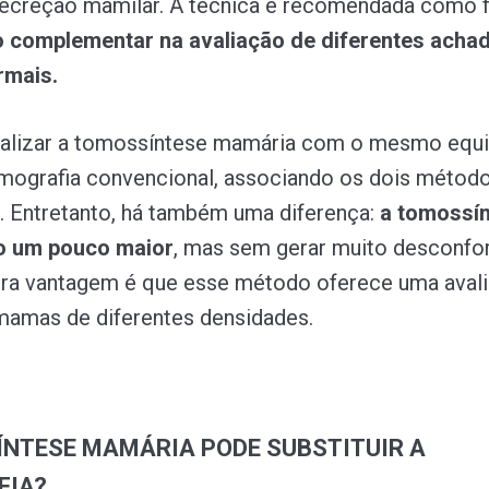
secreção mamilar. A técnica é recomendada como 
o complementar na avaliação de diferentes acha
rmais.
realizar a tomossíntese mamária com o mesmo eq
mografia convencional, associando os dois métod
. Entretanto, há também uma diferença:
a tomossí
o um pouco maior
, mas sem gerar muito desconfor
tra vantagem é que esse método oferece uma aval
mamas de diferentes densidades.
NTESE MAMÁRIA PODE SUBSTITUIR A
FIA?