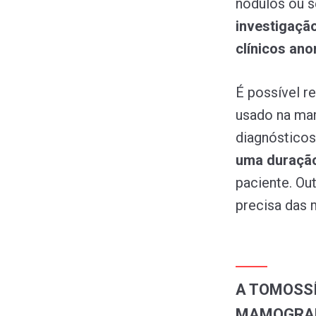
nódulos ou 
investigaçã
clínicos ano
É possível 
usado na ma
diagnósticos
uma duraçã
paciente. Ou
precisa das 
A TOMOSSÍ
MAMOGRA