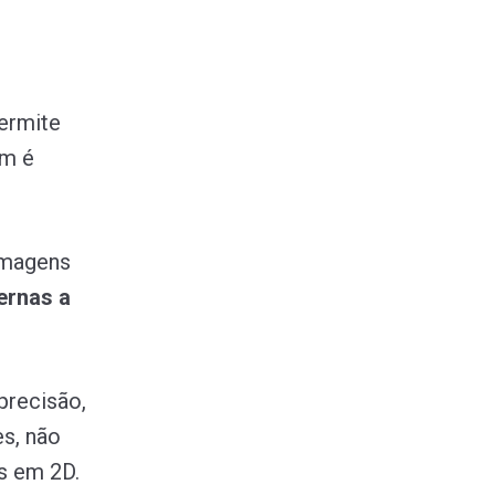
ermite
ém é
imagens
ernas a
precisão,
es, não
s em 2D.