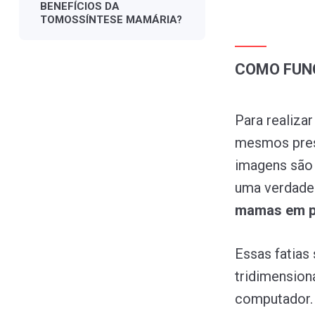
BENEFÍCIOS
DA
TOMOSSÍNTESE
MAMÁRIA?
COMO FUN
Para realiza
mesmos pres
imagens são 
uma verdadei
mamas em pe
Essas fatias
tridimension
computador. 