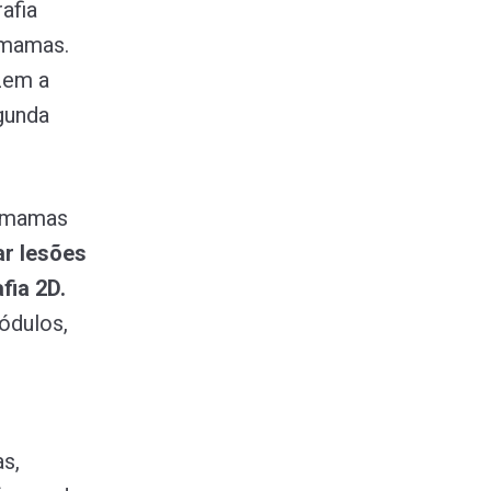
afia
s mamas.
zem a
gunda
s mamas
ar lesões
ia 2D.
ódulos,
s,