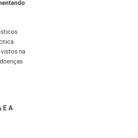
mentando
ósticos
cnica
 vistos na
 doenças
 E A