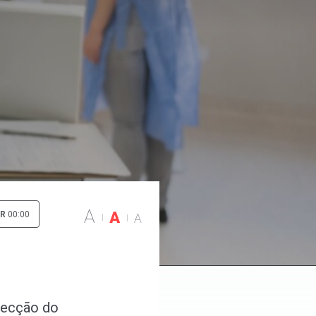
A
A
IR
00:00
A
tecção do