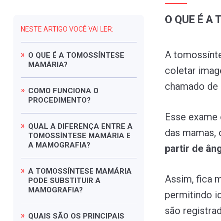
O QUE É A
NESTE ARTIGO VOCÊ VAI LER:
A tomossínte
O
QUE
É
A
TOMOSSÍNTESE
MAMÁRIA?
coletar ima
chamado de 
COMO
FUNCIONA
O
PROCEDIMENTO?
Esse exame 
QUAL
A
DIFERENÇA
ENTRE
A
das mamas, o
TOMOSSÍNTESE
MAMÁRIA
E
A
MAMOGRAFIA?
partir de ân
A
TOMOSSÍNTESE
MAMÁRIA
Assim, fica m
PODE
SUBSTITUIR
A
MAMOGRAFIA?
permitindo i
são registra
QUAIS
SÃO
OS
PRINCIPAIS