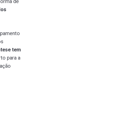
forma de
dos
uipamento
os
ntese tem
to para a
iação