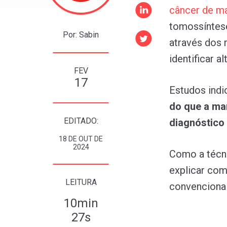
câncer
de
m
tomossíntes
Por: Sabin
através dos 
identificar 
FEV
17
Estudos ind
do que a ma
EDITADO:
diagnóstico 
18 DE OUT DE
2024
Como a técni
explicar com
LEITURA
convencional
10min
27s