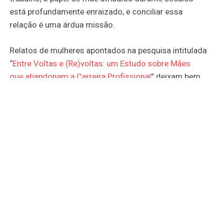
está profundamente enraizado, e conciliar essa
relação é uma árdua missão.
Relatos de mulheres apontados na pesquisa intitulada
“
Entre
Voltas
e
(Re)voltas:
um
Estudo
sobre
Mães
que
abandonam
a
Carreira
Profissional
” deixam bem
claro que, na maioria dos ambientes profissionais, a
maternidade é vista com uma certa resistência.
Situações em que a mulher precisa se ausentar por
motivo de doença do filho ou devido à amamentação
são alguns dos exemplos de demandas que
impactam diretamente o olhar dos empregadores.
Um
estudo
realizado
pela
Fundação
Getúlio
Vargas
(FGV) revela outra grande preocupação: existe uma
queda na empregabilidade após o período