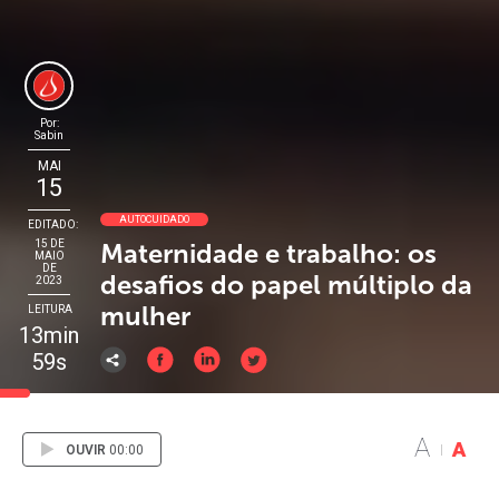
Por:
Sabin
MAI
15
AUTOCUIDADO
EDITADO:
15 DE
Maternidade e trabalho: os
MAIO
DE
desafios do papel múltiplo da
2023
mulher
LEITURA
13min
59s
A
A
OUVIR
00:00