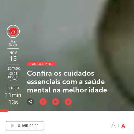
Por:
Sabin
NOV
15
AUTOCUIDADO
EDITADO:
Confira os cuidados
03 DE
DEZ DE
essenciais com a saúde
2025
mental na melhor idade
LEITURA
11min
13s
A
A
OUVIR
00:00