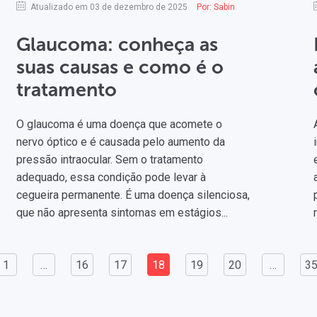
Atualizado em 03 de dezembro de 2025
Por:
Sabin
Glaucoma: conheça as
suas causas e como é o
tratamento
O glaucoma é uma doença que acomete o
nervo óptico e é causada pelo aumento da
pressão intraocular. Sem o tratamento
adequado, essa condição pode levar à
cegueira permanente. É uma doença silenciosa,
que não apresenta sintomas em estágios...
1
…
16
17
18
19
20
…
3