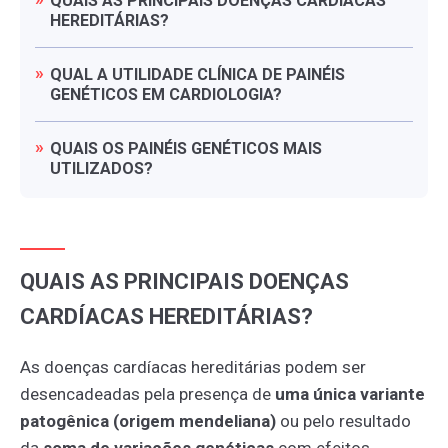
QUAIS
AS
PRINCIPAIS
DOENÇAS
CARDÍACAS
HEREDITÁRIAS?
QUAL
A
UTILIDADE
CLÍNICA
DE
PAINÉIS
GENÉTICOS
EM
CARDIOLOGIA?
QUAIS
OS
PAINÉIS
GENÉTICOS
MAIS
UTILIZADOS?
QUAIS AS PRINCIPAIS DOENÇAS
CARDÍACAS HEREDITÁRIAS?
As doenças cardíacas hereditárias podem ser
desencadeadas pela presença de
uma única variante
patogênica (origem mendeliana)
ou pelo resultado
da
soma de variações genéticas
com efeitos