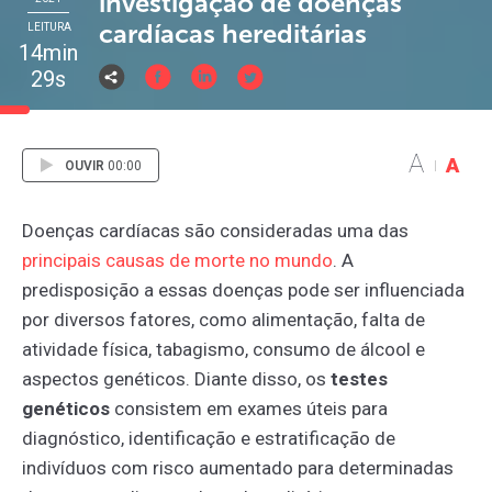
investigação de doenças
cardíacas hereditárias
LEITURA
14min
29s
A
A
OUVIR
00:00
Doenças cardíacas são consideradas uma das
principais
causas
de
morte
no
mundo
. A
predisposição a essas doenças pode ser influenciada
por diversos fatores, como alimentação, falta de
atividade física, tabagismo, consumo de álcool e
aspectos genéticos. Diante disso, os
testes
genéticos
consistem em exames úteis para
diagnóstico, identificação e estratificação de
indivíduos com risco aumentado para determinadas