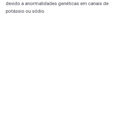
devido a anormalidades genéticas em canais de
potássio ou sódio.
O intervalo QT é uma medida do tempo entre o início
da contração de um ventrículo e o momento em que
ele está pronto para contrair novamente. Um intervalo
QT prolongado pode aumentar o risco de arritmias
cardíacas graves, como a fibrilação ventricular, que
pode levar a desmaios, convulsões e até morte súbita.
SÍNDROME DO QT CURTO
Ao contrário da síndrome do QT longo, essa condição
é caracterizada por um intervalo QT mais curto, o que
também pode predispor arritmias ventriculares e,
potencialmente, morte súbita.