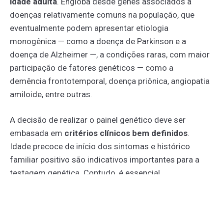
idade adulta
. Engloba desde genes associados a
doenças relativamente comuns na população, que
eventualmente podem apresentar etiologia
monogênica — como a doença de Parkinson e a
doença de Alzheimer —, a condições raras, com maior
participação de fatores genéticos — como a
demência frontotemporal, doença priônica, angiopatia
amiloide, entre outras.
A decisão de realizar o painel genético deve ser
embasada em
critérios clínicos bem definidos
.
Idade precoce de início dos sintomas e histórico
familiar positivo são indicativos importantes para a
testagem genética. Contudo, é essencial
compreender que um caso isolado, com início tardio
e fatores de risco conhecidos, pode não justificar a
realização do exame, especialmente se não houver