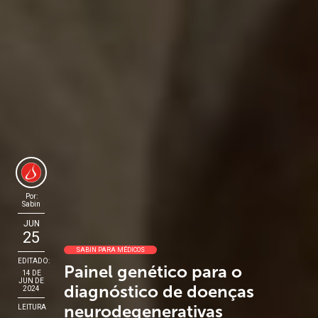
Por:
Sabin
JUN
25
SABIN PARA MÉDICOS
EDITADO:
Painel genético para o
14 DE
JUN DE
diagnóstico de doenças
2024
neurodegenerativas
LEITURA