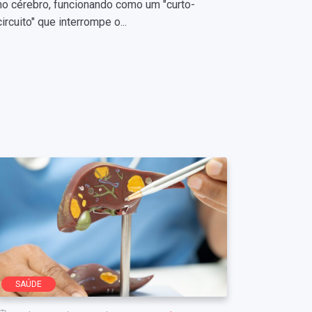
no cérebro, funcionando como um "curto-
circuito" que interrompe o...
SAÚDE