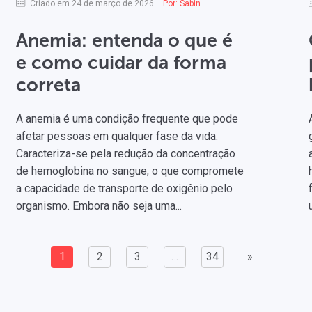
Criado em 24 de março de 2026
Por:
Sabin
Anemia: entenda o que é
e como cuidar da forma
correta
A anemia é uma condição frequente que pode
afetar pessoas em qualquer fase da vida.
Caracteriza-se pela redução da concentração
de hemoglobina no sangue, o que compromete
a capacidade de transporte de oxigênio pelo
organismo. Embora não seja uma...
1
2
3
…
34
»