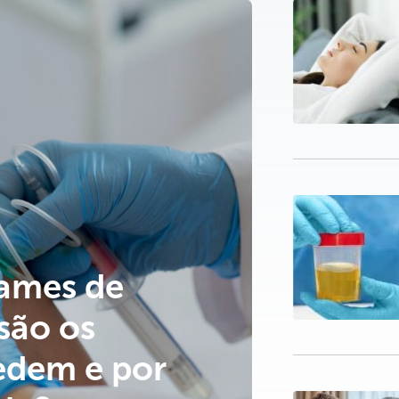
xames de
são os
edem e por