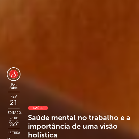
Por:
Sabin
FEV
21
SAÚDE
EDITADO:
Saúde mental no trabalho e a
25 DE
SET DE
importância de uma visão
2023
holística
LEITURA