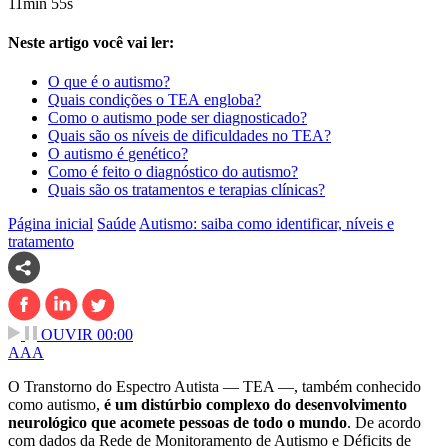
11min 55s
Neste artigo você vai ler:
O
que
é
o
autismo?
Quais
condições
o
TEA
engloba?
Como
o
autismo
pode
ser
diagnosticado?
Quais
são
os
níveis
de
dificuldades
no
TEA?
O
autismo
é
genético?
Como
é
feito
o
diagnóstico
do
autismo?
Quais
são
os
tratamentos
e
terapias
clínicas?
Página inicial
Saúde
Autismo: saiba como identificar, níveis e
tratamento
OUVIR
00:00
A
A
A
O Transtorno do Espectro Autista — TEA —, também conhecido
como autismo,
é um distúrbio complexo do desenvolvimento
neurológico que acomete pessoas de todo o mundo
. De acordo
com dados da Rede de Monitoramento de Autismo e Déficits de