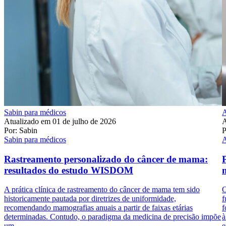
Sabin para médicos
A
Atualizado em 01 de julho de 2026
A
Por:
Sabin
P
Sabin para médicos
A
Rastreamento personalizado do câncer de mama:
resultados do estudo WISDOM
A prática clínica de rastreamento do câncer de mama tem sido
O
historicamente pautada por diretrizes de uniformidade,
f
recomendando mamografias anuais a partir de faixas etárias
f
determinadas. Contudo, o paradigma da medicina de precisão impõe
à
um...
e