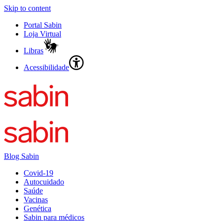
Skip to content
Portal Sabin
Loja Virtual
Libras
Acessibilidade
Blog Sabin
Covid-19
Autocuidado
Saúde
Vacinas
Genética
Sabin para médicos