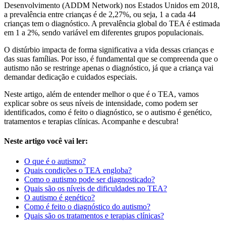
Desenvolvimento (ADDM Network) nos Estados Unidos em 2018,
a prevalência entre crianças é de 2,27%, ou seja, 1 a cada 44
crianças tem o diagnóstico. A prevalência global do TEA é estimada
em 1 a 2%, sendo variável em diferentes grupos populacionais.
O distúrbio impacta de forma significativa a vida dessas crianças e
das suas famílias. Por isso, é fundamental que se compreenda que o
autismo não se restringe apenas o diagnóstico, já que a criança vai
demandar dedicação e cuidados especiais.
Neste artigo, além de entender melhor o que é o TEA, vamos
explicar sobre os seus níveis de intensidade, como podem ser
identificados, como é feito o diagnóstico, se o autismo é genético,
tratamentos e terapias clínicas. Acompanhe e descubra!
Neste artigo você vai ler:
O
que
é
o
autismo?
Quais
condições
o
TEA
engloba?
Como
o
autismo
pode
ser
diagnosticado?
Quais
são
os
níveis
de
dificuldades
no
TEA?
O
autismo
é
genético?
Como
é
feito
o
diagnóstico
do
autismo?
Quais
são
os
tratamentos
e
terapias
clínicas?