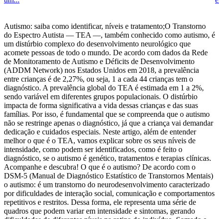
Autismo: saiba como identificar, níveis e tratamento;O Transtorno do Espectro Autista — TEA —, também conhecido como autismo, é um distúrbio complexo do desenvolvimento neurológico que acomete pessoas de todo o mundo. De acordo com dados da Rede de Monitoramento de Autismo e Déficits de Desenvolvimento (ADDM Network) nos Estados Unidos em 2018, a prevalência entre crianças é de 2,27%, ou seja, 1 a cada 44 crianças tem o diagnóstico. A prevalência global do TEA é estimada em 1 a 2%, sendo variável em diferentes grupos populacionais. O distúrbio impacta de forma significativa a vida dessas crianças e das suas famílias. Por isso, é fundamental que se compreenda que o autismo não se restringe apenas o diagnóstico, já que a criança vai demandar dedicação e cuidados especiais. Neste artigo, além de entender melhor o que é o TEA, vamos explicar sobre os seus níveis de intensidade, como podem ser identificados, como é feito o diagnóstico, se o autismo é genético, tratamentos e terapias clínicas. Acompanhe e descubra! O que é o autismo? De acordo com o DSM-5 (Manual de Diagnóstico Estatístico de Transtornos Mentais) o autismo: é um transtorno do neurodesenvolvimento caracterizado por dificuldades de interação social, comunicação e comportamentos repetitivos e restritos. Dessa forma, ele representa uma série de quadros que podem variar em intensidade e sintomas, gerando dificuldades de diferentes níveis na rotina do indivíduo. Somado a isso, algumas pessoas com autismo podem ter outros problemas de saúde que acompanham o transtorno. Entre eles, podemos citar convulsões, distúrbios do sono, distúrbios gastrointestinais, déficit de atenção e hiperatividade, ansiedade e fobias. É importante lembrar que o autismo se apresenta com variações significativas de uma pessoa para outra. Enquanto algumas têm dificuldades no aprendizado e na interação social, outras podem levar uma vida considerada normal, o que, por sua vez, pode levar a um diagnóstico tardio, na vida adulta (e, em algumas situações, apenas após o diagnóstico de outro familiar com a mesma condição). Quais condições o TEA engloba? Atualmente, o TEA engloba todos os pacientes que previamente eram classificados como tendo subtipos do transtorno, como era o caso da síndrome de Asperger e do transtorno desintegrativo na infância. Portanto, hoje em dia, pacientes que apresentam desde a infância déficits persistentes da comunicação social e da interação social e padrão de comportamento, interesses e atividades repetitivos, levando a comprometimento no funcionamento geral, podem receber o diagnóstico de TEA, contanto que sejam atendidos os critérios específicos estabelecidos no DSM-5. Como o autismo pode ser diagnosticado? O diagnóstico de autismo deve ser feito por um médico. De forma geral, os pais observam sintomas, como: choro frequente e ininterrupto; bebês que evitam o contato visual com a mãe, principalmente, durante a amamentação; inquietação; apatia; indiferença seletiva à voz humana — a criança não atende aos chamados; pouca vontade de se comunicar verbalmente; déficits na reciprocidade social-emocional dificuldade em uso de comportamentos comunicativos não verbais (por exemplo, apontar objetos) dificuldade em desenvolver e manter relacionamentos apropriados à idade; transtorno de linguagem; agressividade; ansiedade; resistência a mudanças na rotina; movimentos repetitivos das mãos, cabeça e tronco padrões restritos e repetitivos de comportamentos e interesses Quais são os níveis de dificuldades no TEA? Ainda dentro das diferenças apresentadas no espectro autista, vale a pena se aprofundar a respeito de seus níveis de gravidade, que são avaliados para dois principais parâmetros: interação/comunicação social e comportamento restritivo/repetitivo. Nível 1 — Necessidade de suporte: sem o sistema de apoio, o indivíduo pode apresentar dificuldade em interação social e apresentar inflexibilidade de comportamento, com interferência no funcionamento em um ou mais contextos Nível 2 — Necessidade de suporte substancial: déficits importantes na conversação, interações sociais anômalas e comportamentos repetitivos ou inflexibilidade levando a importante interferência em muitos contextos; prejuízos são aparentes mesmo com o suporte. Nível 3 — Necessidade de suporte muito substancial: Importante limitação da comunicação verbal e não verbal, comportamentos repetitivos/inflexíveis levando a alteração em funcionamento em todas esferas As pessoas apresentam grande sofrimento para mudar o foco das suas ações e inflexibilidade comportamental. O autismo é genético? Entre as principais dúvidas que podem surgir entre os pais, podemos apontar o questionamento se o autismo é genético, de que forma o TEA pode ser genético se não existem outros indivíduos na família com essa condição, qual a probabilidade de outro filho nascer com autismo, entre outras. Em relação à possibilidade de uma pessoa ser portadora de TEA sem ninguém da família ter a mesma condição, o fato é que o autismo pode ser decorrente de alterações genéticas – desde uma única alteração genética, passando pela associação entre variações genéticas somadas a aspectos ambientais — o que reflete diferentes mecanismos de herança genética. Dessa forma, cada caso de autismo pode ter uma explicação genética diferente, o que leva a uma orientação genética diferente para cada pessoa. Entenda a seguir como cada modelo funciona. Modelo monogênico Nesse caso, ocorre a alteração de um único gene, o que está combinado, de maneira geral, ao que é chamado de autismo sindrômico — o comportamento autista integra um conjunto de manifestações clínicas diversas que caracterizam essas síndromes. Essas modificações genéticas podem ter surgido no óvulo ou no espermatozoide que geraram aquela pessoa e frequentemente não se encontram presentes em outras células dos pais. Sendo assim, esse é o principal motivo de os pais não apresentarem o transtorno. Algumas dessas síndromes, no entanto, apresentam uma grande variabilidade clínica, podendo estar presentes em um dos pais de forma bem sutil. Um deles pode, ainda, deter uma variante genética do autismo sem manifestar seu quadro clínico, circunstância chamada de penetrância incompleta. Modelo poligênico e multifatorial Trata-se de um modelo que é considerado o TEA como resultado da junção de várias alterações genéticas com pequenos efeitos individuais. São mutações que, de forma isolada, não geram transtornos, mas a combinação de seus efeitos em uma mesma pessoa pode causar propensão ao TEA. Atualmente, não existem exames clinicamente disponíveis que permitam investigar esse tipo de mecanismo de herança no TEA. Esse mesmo conceito versa a respeito do modelo multifatorial, que abrange, além de diversas alterações genéticas, fatores ambientais. Esse modelo responde pela maioria dos casos de TEA (particularmente os casos isolados, em que não são identificadas outras alterações clínicas associadas) – por esse motivo, a investigação genética pode ser negativa em cerca de 80% dos pacientes com TEA. Modelo oligogênico É o modelo que leva em conta a influência das mutações genéticas raras de efeito moderado ou alto, que podem ser herdadas durante a manifestação do TEA. Nesse caso, a quantidade de modificações genéticas de risco por pessoa é mais baixa do que no modelo poligênico. É preciso considerar que as alterações genéticas identificadas nos casos de TEA e o valor mínimo de mutações para que um limite seja ultrapassado ainda não é de total conhecimento dos especialistas. Além disso, não se pode eliminar a colaboração de questões ambientais como fatores de elevação do risco. Além desses mecanismos descritos, existe um percentual de casos de TEA que podem ser atribuídos a alterações genéticas envolvendo vários genes, conhecidas como deleções ou duplicações cromossômicas, e que podem ser investigados por métodos específicos de análise do DNA. Algumas dessas mudanças genéticas associadas ao TEA também podem estar presentes em pessoas portadoras de outras condições, como convulsões, esquizofrenia e deficiência intelectual. Sendo assim, para entender cada situação de forma individual, é importante procurar a ajuda de um profissional qualificado e realizar a avaliação clínica que poderá identificar se há necessidade de realização de exames genéticos que podem contribuir com um diagnóstico da causa do transtorno. Esse cuidado também vai ajudar na realização do tratamento mais apropriado, o que pode gerar mais bem-estar e qualidade de vida ao paciente, bem como auxiliar em um melhor desenvolvimento. Como é feito o diagnóstico do autismo? O diagnóstico de TEA é essencialmente clínico, feito a partir de observações da criança e entrevistas com pais e/ou cuidadores. Com essas informações, o médico segue os critérios do Manual de Diagnóstico Estatístico de Transtornos Mentais, DSM-5, ou a Classificação Internacional de Doenças da Organização Mundial da Saúde (CID-11). Em alguns casos, o diagnóstico só é feito na vida adulta, já que, enquanto algumas crianças têm problemas de interação e sinais clássicos do autismo, outros têm alta funcionalidade, com ausência de sintomas que permitam um diagnóstico mais precoce. Quais são os tratamentos e terapias clínicas? A criança autista deve ser ajudada com um suporte multidisciplinar, com terapia comportamental, para ajudar a lidar com as situações comuns do dia a dia. Os pais devem conversar com o pediatra, que vai recomendar o tratamento mais adequado, de acordo com as necessidades do paciente. Quanto mais precoce for a intervenção, melhores serão os resultados. Além do suporte psicológico e psiquiátrico, pode ser recomendado o apoio de fonoaudiólogo e nutricionista, profissionais que ajudarão o paciente a lidar com questões na fala e na alimentação. É que, em alguns casos, a resistência à mudança e a seletividade alimentar podem causar impacto também nas refeições. Como você pode ver, na dúvida se autismo é genético, é