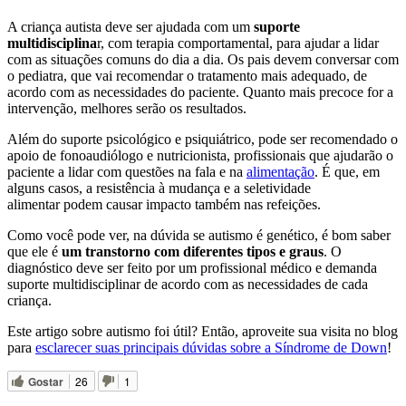
A criança autista deve ser ajudada com um
suporte
multidisciplina
r, com terapia comportamental, para ajudar a lidar
com as situações comuns do dia a dia. Os pais devem conversar com
o pediatra, que vai recomendar o tratamento mais adequado, de
acordo com as necessidades do paciente. Quanto mais precoce for a
intervenção, melhores serão os resultados.
Além do suporte psicológico e psiquiátrico, pode ser recomendado o
apoio de fonoaudiólogo e nutricionista, profissionais que ajudarão o
paciente a lidar com questões na fala e na
alimentação
. É que, em
alguns casos, a resistência à mudança e a seletividade
alimentar podem causar impacto também nas refeições.
Como você pode ver, na dúvida se autismo é genético, é bom saber
que ele é
um transtorno com diferentes tipos e graus
. O
diagnóstico deve ser feito por um profissional médico e demanda
suporte multidisciplinar de acordo com as necessidades de cada
criança.
Este artigo sobre autismo foi útil? Então, aproveite sua visita no blog
para
esclarecer
suas
principais
dúvidas
sobre
a
Síndrome
de
Down
!
Gostar
26
1