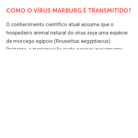
COMO O VÍRUS MARBURG É TRANSMITIDO?
O conhecimento científico atual assume que o
hospedeiro animal natural do vírus seja uma espécie
de morcego egípcio (Rousettus aegyptiacus).
Portanto, a transmissão pode ocorrer inicialmente
pela exposição humana prolongada a habitats do
morcego, como minas ou cavernas. Foi relatada
também a presença do vírus em macacos verdes
africanos, durante os primeiros surtos do vírus.
O vírus também se espalha pela
transmissão de
humano para humano, por meio do contato direto
com fluidos corporais
(como o sangue) de pessoas
infectadas ou superfícies e materiais contaminados
com os fluidos (roupas, toalhas, entre outros). As