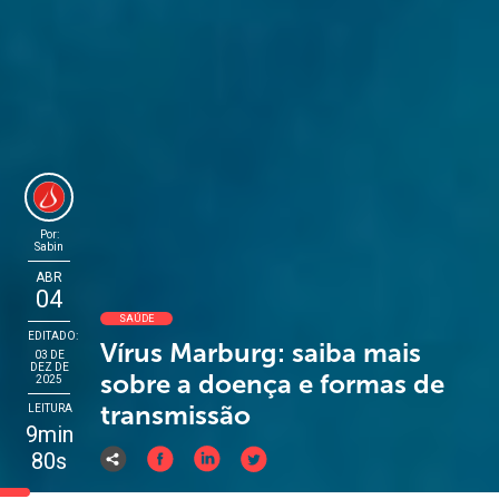
Por:
Sabin
ABR
04
SAÚDE
EDITADO:
Vírus Marburg: saiba mais
03 DE
DEZ DE
sobre a doença e formas de
2025
transmissão
LEITURA
9min
80s