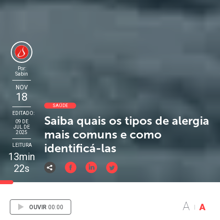
Por:
Sabin
NOV
18
SAÚDE
EDITADO:
Saiba quais os tipos de alergia
09 DE
JUL DE
mais comuns e como
2025
identificá-las
LEITURA
13min
22s
A
A
OUVIR
00:00