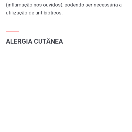
(inflamação nos ouvidos), podendo ser necessária a
utilização de antibióticos.
ALERGIA CUTÂNEA
As alergias cutâneas ocorrem pela exposição a
alérgenos que provocam reações inflamatórias na
pele, levando ao surgimento de sintomas como
vermelhidão, coceira e inchaço.
QUAIS OS TIPOS DE ALERGIA CUTÂNEA?
As alergias cutâneas variam de acordo com a sua
manifestação na pele. A
urticária
é uma reação
caracterizada por vermelhidão com relevo e