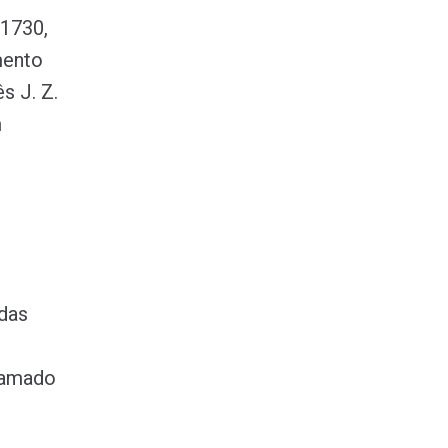
 1730,
mento
s J. Z.
m
das
chamado