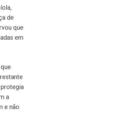
íola,
ça de
ervou que
sadas em
 que
 restante
 protegia
am a
m e não