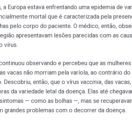
 a Europa estava enfrentando uma epidemia de var
cialmente mortal que é caracterizada pela presen
has pelo corpo do paciente. O médico, então, obs
 região apresentavam lesões parecidas com as cau
 vírus.
 continuou observando e percebeu que as mulheres
s vacas não morriam pela varíola, ao contrário do
. Descobriu, então, que o vírus
vaccinia
, das vacas,
ras da variedade letal da doença. Elas até chegav
 sintomas — como as bolhas —, mas se recuperava
m grandes problemas com o decorrer da doença.