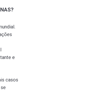
INAS?
mundial.
cações
l
tante e
is casos
 se