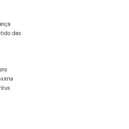
ança
btido das
uns
óxima
írus