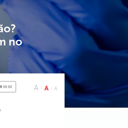
ão?
am no
A
A
IR
00:00
A
O