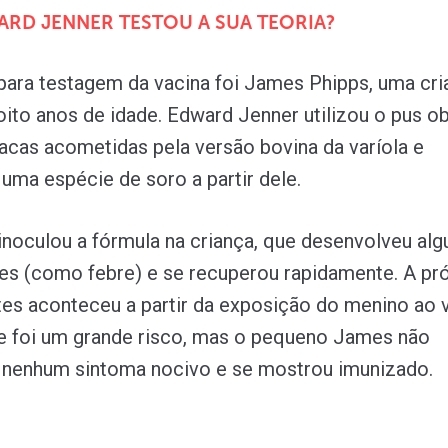
RD JENNER TESTOU A SUA TEORIA?
para testagem da vacina foi James Phipps, uma cri
oito anos de idade. Edward Jenner utilizou o pus o
vacas acometidas pela versão bovina da varíola e
uma espécie de soro a partir dele.
inoculou a fórmula na criança, que desenvolveu alg
es (como febre) e se recuperou rapidamente. A pr
tes aconteceu a partir da exposição do menino ao v
e foi um grande risco, mas o pequeno James não
 nenhum sintoma nocivo e se mostrou imunizado.