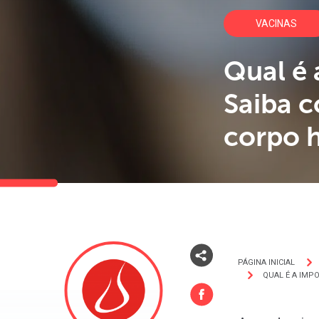
VACINAS
Qual é 
Saiba 
corpo 
PÁGINA INICIAL
QUAL É A IMP