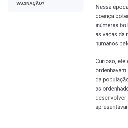
VACINAÇÃO?
Nessa época,
doença poten
inúmeras bol
as vacas da
humanos pelo
Curioso, ele
ordenhavam a
da população
as ordenhado
desenvolver
apresentava