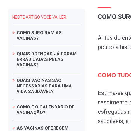
COMO SUR
NESTE ARTIGO VOCÊ VAI LER:
COMO
SURGIRAM
AS
Antes de ent
VACINAS?
pouco a hist
QUAIS
DOENÇAS
JÁ
FORAM
ERRADICADAS
PELAS
VACINAS?
COMO TUD
QUAIS
VACINAS
SÃO
NECESSÁRIAS
PARA
UMA
VIDA
SAUDÁVEL?
Estima-se qu
nascimento d
COMO
É
O
CALENDÁRIO
DE
esfregadas n
VACINAÇÃO?
saudáveis, a 
AS
VACINAS
OFERECEM