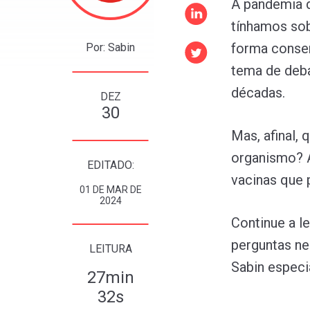
A pandemia d
tínhamos sob
forma consen
Por: Sabin
tema de deba
décadas.
DEZ
30
Mas, afinal,
organismo? A
EDITADO:
vacinas que
01 DE MAR DE
2024
Continue a l
perguntas ne
LEITURA
Sabin especi
27min
32s