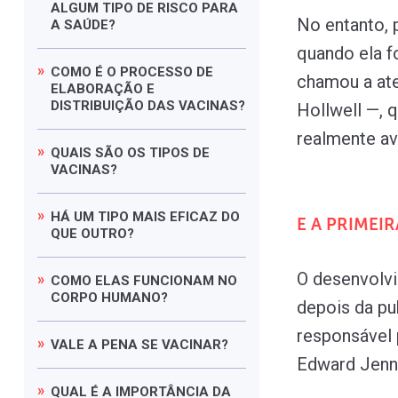
ALGUM
TIPO
DE
RISCO
PARA
No entanto, 
A
SAÚDE?
quando ela f
COMO
É
O
PROCESSO
DE
chamou a aten
ELABORAÇÃO
E
DISTRIBUIÇÃO
DAS
VACINAS?
Hollwell —, 
realmente av
QUAIS
SÃO
OS
TIPOS
DE
VACINAS?
HÁ
UM
TIPO
MAIS
EFICAZ
DO
E A PRIMEI
QUE
OUTRO?
O desenvolv
COMO
ELAS
FUNCIONAM
NO
CORPO
HUMANO?
depois da pu
responsável 
VALE
A
PENA
SE
VACINAR?
Edward Jenn
QUAL
É
A
IMPORTÂNCIA
DA