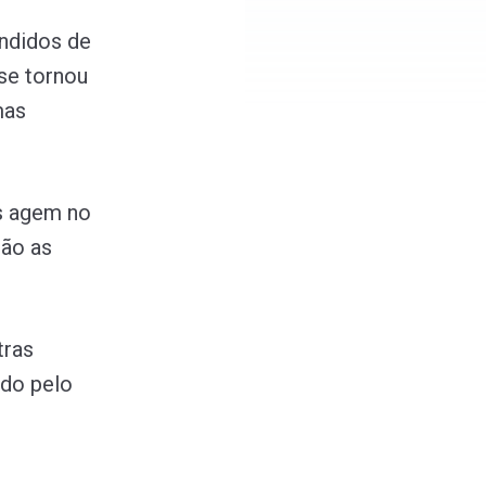
ndidos de
se tornou
mas
as agem no
são as
tras
ado pelo