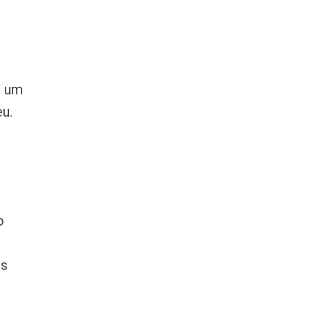
r um
u.
o
es