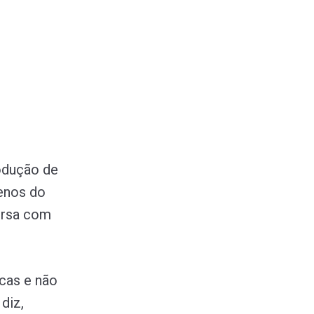
odução de
enos do
ursa com
cas e não
diz,