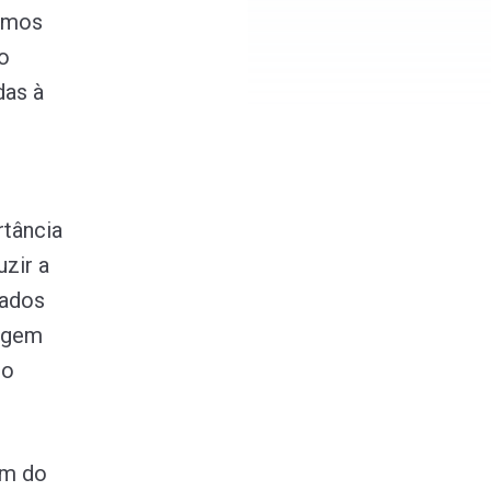
timos
o
das à
rtância
uzir a
rados
rigem
 o
ém do