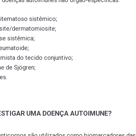
 doenças autoimunes não órgão-específicas:
ritematoso sistêmico;
site/dermatomiosite;
se sistêmica;
reumatoide;
ista do tecido conjuntivo;
e de Sjögren;
es.
ESTIGAR UMA DOENÇA AUTOIMUNE?
anticorpos são utilizados como biomarcadores da