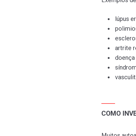
Exemplos de
lúpus e
polimio
esclero
artrite 
doença m
síndrom
vasculit
COMO INV
Muitos auto