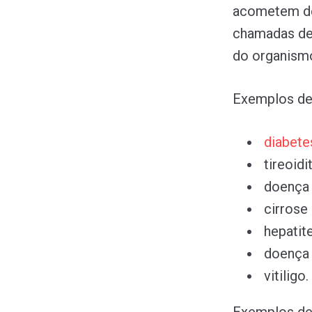
acometem de
chamadas de 
do organism
Exemplos de
diabete
tireoidi
doença 
cirrose b
hepatit
doença 
vitiligo.