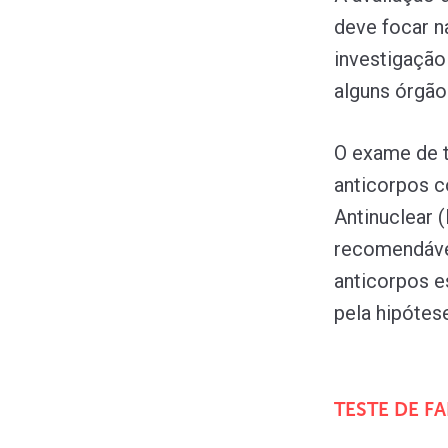
deve focar n
investigação
alguns órgão
O exame de t
anticorpos c
Antinuclear 
recomendáve
anticorpos e
pela hipótes
TESTE DE F