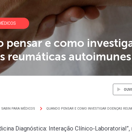
MÉDICOS
 pensar e como investig
s reumáticas autoimunes
OUV
SABIN PARA MÉDICOS
QUANDO PENSAR E COMO INVESTIGAR DOENÇAS REU
icina Diagnóstica: Interação Clínico-Laboratorial”,