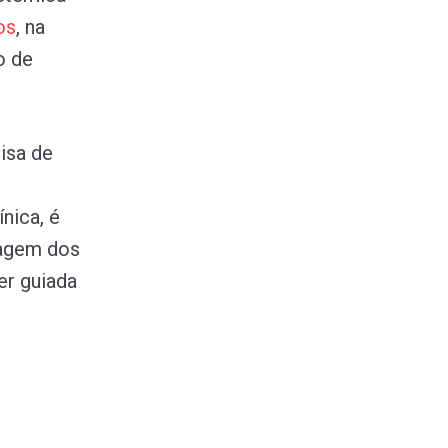
os
, na
o de
isa de
nica, é
sagem dos
er guiada