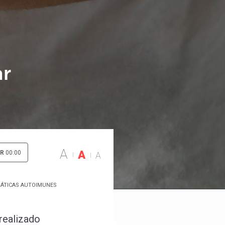
ar
A
A
IR
00:00
A
MÁTICAS AUTOIMUNES
 realizado