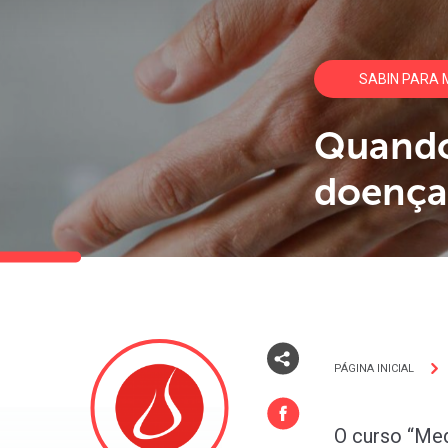
SABIN PARA 
Quando
doença
PÁGINA INICIAL
O curso “Med