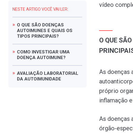
vídeo comple
NESTE ARTIGO VOCÊ VAI LER:
O
QUE
SÃO
DOENÇAS
AUTOIMUNES
E
QUAIS
OS
TIPOS
PRINCIPAIS?
O QUE SÃO
PRINCIPAI
COMO
INVESTIGAR
UMA
DOENÇA
AUTOIMUNE?
As doenças a
AVALIAÇÃO
LABORATORIAL
DA
AUTOIMUNIDADE
autoanticorp
próprio org
inflamação e
As doenças a
órgão-especí