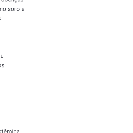
no soro e
s
ou
os
istêmica