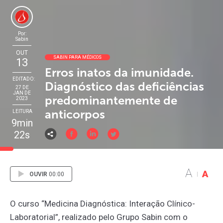
Por:
Sabin
OUT
SABIN PARA MÉDICOS
13
Erros inatos da imunidade.
EDITADO:
Diagnóstico das deficiências
27 DE
JAN DE
predominantemente de
2023
anticorpos
LEITURA
9min
22s
A
A
OUVIR
00:00
O curso “Medicina Diagnóstica: Interação Clínico-
Laboratorial”, realizado pelo Grupo Sabin com o