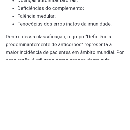
Doenças autoinflamatórias;
Deficiências do complemento;
Falência medular;
Fenocópias dos erros inatos da imunidade.
Dentro dessa classificação, o grupo “Deficiência
predominantemente de anticorpos” representa a
maior incidência de pacientes em âmbito mundial. Por
essa razão, é utilizado como escopo desta aula.
ENTENDENDO A DEFICIÊNCIA
PREDOMINANTEMENTE DE
ANTICORPOS
Para a melhor compreensão sobre as deficiências de