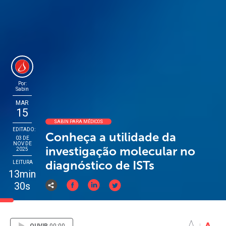
Por:
Sabin
MAR
15
SABIN PARA MÉDICOS
EDITADO:
Conheça a utilidade da
03 DE
NOV DE
investigação molecular no
2025
diagnóstico de ISTs
LEITURA
13min
30s
A
A