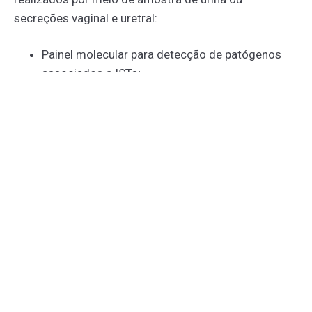
secreções vaginal e uretral:
Painel molecular para detecção de patógenos
associados a ISTs;
Teste molecular para detecção de Trichomonas
vaginalis;
Painel molecular para úlceras genitais.
A seguir, descreveremos em maiores detalhes as
características específicas de cada um dos exames.
PAINEL MOLECULAR PARA DETECÇÃO DE
PATÓGENOS ASSOCIADOS A ISTS
O painel molecular para detecção de patógenos
associados a
ISTs é uma ferramenta diagnóstica que