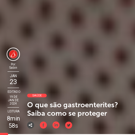
Por:
Sabin
JAN
23
EDITADO:
SAÚDE
19 DE
JAN DE
O que são gastroenterites?
2024
Saiba como se proteger
LEITURA
8min
58s