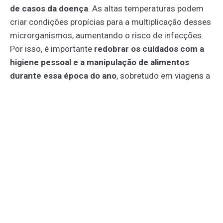
de casos da doença
. As altas temperaturas podem
criar condições propícias para a multiplicação desses
microrganismos, aumentando o risco de infecções.
Por isso, é importante
redobrar os cuidados com a
higiene pessoal e a manipulação de alimentos
durante essa época do ano
, sobretudo em viagens a
locais não conhecidos.
QUAIS OS SINTOMAS DA
GASTROENTERITE?
Os sintomas da gastroenterite podem surgir entre
um
e três dias após a infecção
, apresentando uma
variação da intensidade, a depender do agente
causador. Geralmente, a sintomatologia perdura por