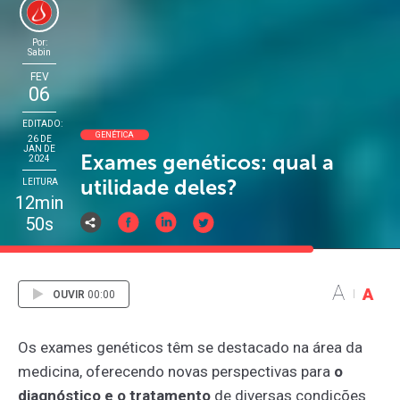
Por:
Sabin
FEV
06
EDITADO:
GENÉTICA
26 DE
JAN DE
Exames genéticos: qual a
2024
utilidade deles?
LEITURA
12min
50s
A
A
OUVIR
00:00
Os exames genéticos têm se destacado na área da
medicina, oferecendo novas perspectivas para
o
diagnóstico e o tratamento
de diversas condições