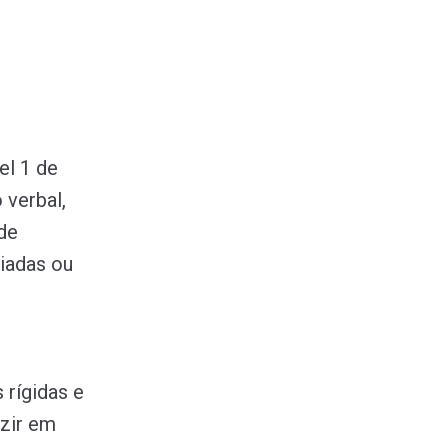
el 1 de
 verbal,
de
iadas ou
 rígidas e
uzir em