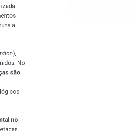
rizada
mentos
muns a
ntion
),
nidos. No
nças são
lógicos
ntal no
etadas.