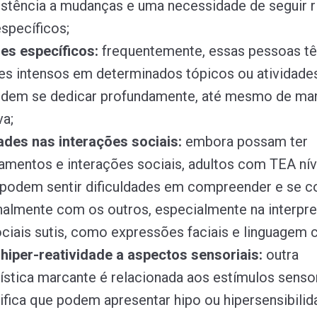
stência a mudanças e uma necessidade de seguir ri
específicos;
ses específicos:
frequentemente, essas pessoas t
es intensos em determinados tópicos ou atividades
odem se dedicar profundamente, até mesmo de ma
va;
ades nas interações sociais:
embora possam ter
amentos e interações sociais, adultos com TEA nív
 podem sentir dificuldades em compreender e se c
almente com os outros, especialmente na interpr
ociais sutis, como expressões faciais e linguagem c
 hiper-reatividade a aspectos sensoriais
:
outra
ística marcante é relacionada aos estímulos sensor
ifica que podem apresentar hipo ou hipersensibilid