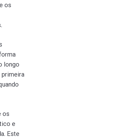
e os
.
s
 forma
o longo
 primeira
 quando
e os
tico e
a. Este