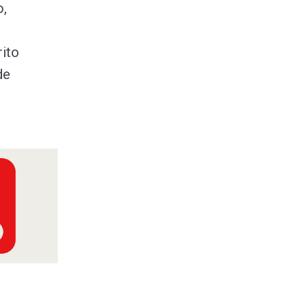
o,
rito
de