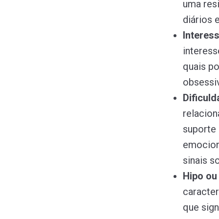
uma resi
diários 
Interes
interess
quais p
obsessi
Dificuld
relacion
suporte
emocion
sinais s
Hipo ou
caracter
que sign