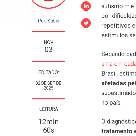
autismo — é
por dificuld
Por: Sabin
repetitivos 
estímulos se
NOV
03
Segundo dad
uma
em
cad
EDITADO:
Brasil, esti
afetadas pe
02 DE SET DE
2025
subestimados
no país.
LEITURA
12min
O diagnósti
60s
tratamento e