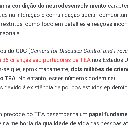
uma condição do neurodesenvolvimento
caracte
ades na interação e comunicação social, comporta
e restritos, como foco em detalhes e reações inco
nsoriais.
os do CDC (
Centers for Diseases Control and Preve
a
36
crianças
são
portadoras
de
TEA
nos Estados U
ma-se que, aproximadamente,
dois milhões de cria
lo TEA
. No entanto, esses números podem ser
 devido à existência de poucos estudos epidemio
co precoce do TEA desempenha um
papel fundame
 na melhoria da qualidade de vida
das pessoas af