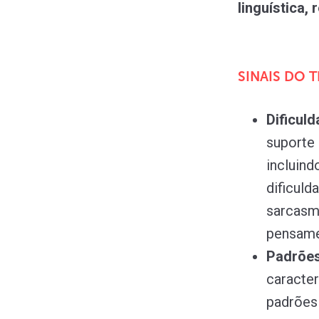
linguística,
SINAIS DO 
Dificul
suporte 
incluind
dificul
sarcasm
pensame
Padrões
caracter
padrões