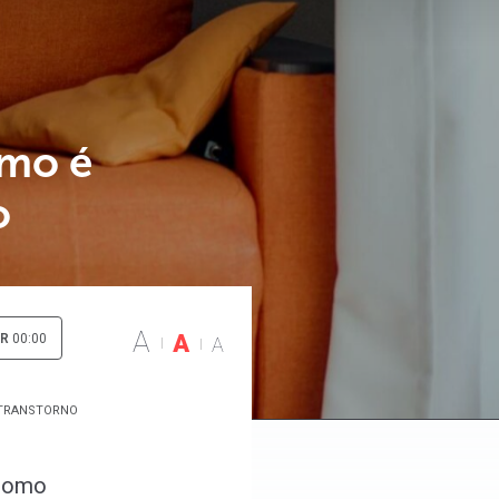
omo é
o
A
A
IR
00:00
A
 TRANSTORNO
 como