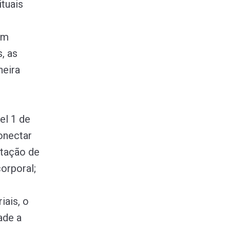
tuais
êm
, as
neira
el 1 de
onectar
etação de
orporal;
iais, o
ade a