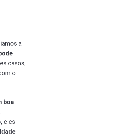
ciamos a
pode
ses casos,
 com o
m boa
a
, eles
idade