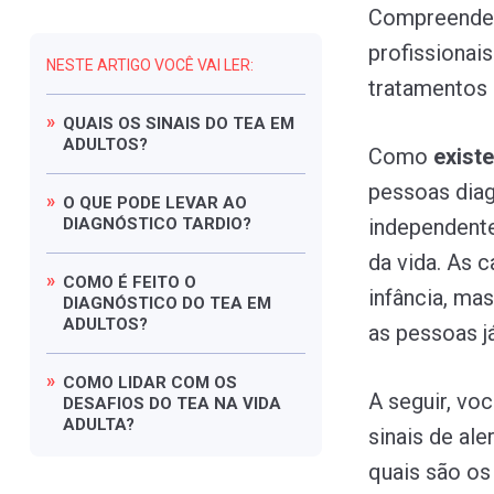
Compreender 
profissionai
NESTE ARTIGO VOCÊ VAI LER:
tratamentos 
QUAIS
OS
SINAIS
DO
TEA
EM
ADULTOS?
Como
exist
pessoas dia
O
QUE
PODE
LEVAR
AO
DIAGNÓSTICO
TARDIO?
independente
da vida. As c
COMO
É
FEITO
O
infância, ma
DIAGNÓSTICO
DO
TEA
EM
ADULTOS?
as pessoas j
COMO
LIDAR
COM
OS
A seguir, vo
DESAFIOS
DO
TEA
NA
VIDA
ADULTA?
sinais de al
quais são os