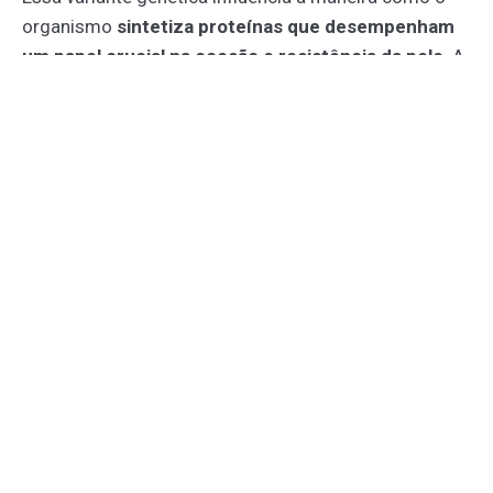
organismo
sintetiza proteínas que desempenham
um papel crucial na coesão e resistência da pele
. A
pele é constituída basicamente por duas camadas: a
epiderme (camada externa) e a derme (camada
interna). Defeitos em proteínas que unem essas duas
camadas tornam a pele e as mucosas suscetíveis à
formação de bolhas e lesões.
QUAIS OS SINTOMAS DA EPIDERMÓLISE
BOLHOSA?
A epidermólise bolhosa é uma condição complexa
que se manifesta clinicamente de diferentes formas,
cada uma com sinais e sintomas específicos e