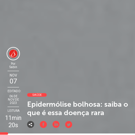
Por:
Sabin
NOV
07
EDITADO:
SAÚDE
06 DE
NOV DE
Epidermólise bolhosa: saiba o
2023
que é essa doença rara
LEITURA
11min
20s