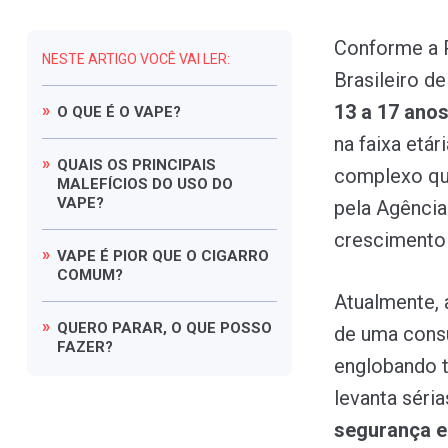
Conforme a P
NESTE ARTIGO VOCÊ VAI LER:
Brasileiro de
13 a 17 ano
O
QUE
É
O
VAPE?
na faixa etár
QUAIS
OS
PRINCIPAIS
complexo qu
MALEFÍCIOS
DO
USO
DO
VAPE?
pela Agência
crescimento
VAPE
É
PIOR
QUE
O
CIGARRO
COMUM?
Atualmente,
QUERO
PARAR,
O
QUE
POSSO
de uma consu
FAZER?
englobando t
levanta séri
segurança e