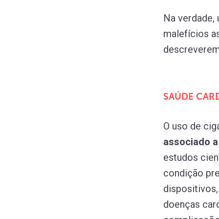
Na verdade,
malefícios a
descreveremo
SAÚDE CAR
O uso de cig
associado a
estudos cien
condição pre
dispositivos
doenças car