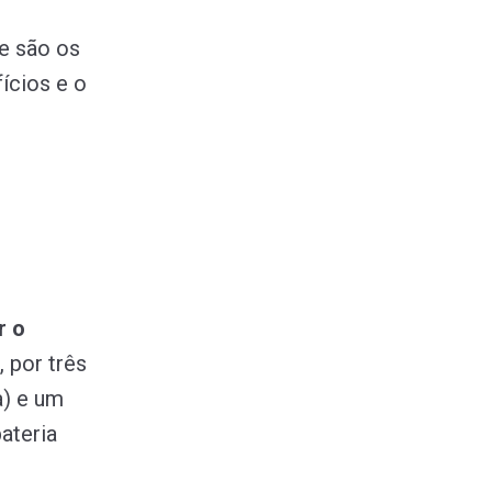
e são os
ícios e o
r o
 por três
a) e um
bateria