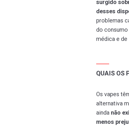
surgido sob
desses disp
problemas ca
do consumo 
médica e de 
QUAIS OS 
Os vapes tê
alternativa 
ainda
não ex
menos preju