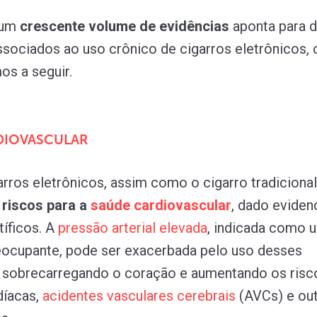
 um
crescente volume de evidências
aponta para d
ssociados ao uso crônico de cigarros eletrônicos,
s a seguir.
DIOVASCULAR
arros eletrônicos, assim como o cigarro tradiciona
 riscos para a
saúde
cardiovascular
, dado eviden
tíficos. A
pressão
arterial
elevada
, indicada como 
ocupante, pode ser exacerbada pelo uso desses
, sobrecarregando o coração e aumentando os risc
díacas,
acidentes
vasculares
cerebrais
(AVCs) e ou