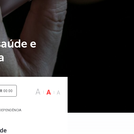
saúde e
a
A
A
IR
00:00
A
 DEPENDÊNCIA
 de