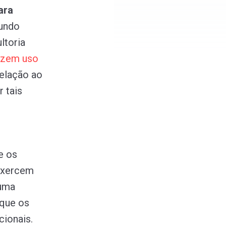
ara
gundo
ltoria
azem
uso
elação ao
r tais
e os
 exercem
 uma
 que os
cionais.