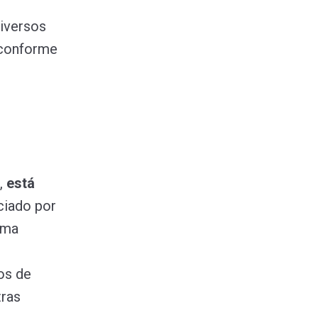
iversos
 conforme
l,
está
ciado por
uma
os de
tras