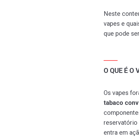
Neste conteú
vapes e quai
que pode ser 
O QUE É O 
Os vapes fo
tabaco conv
componentes 
reservatório 
entra em açã