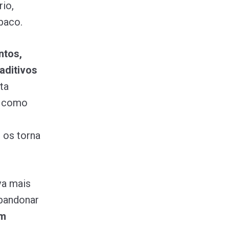
rio,
baco.
ntos,
aditivos
ta
, como
 os torna
va mais
abandonar
êm