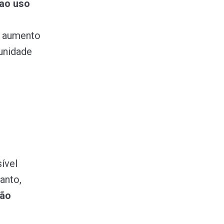
 ao uso
o aumento
unidade
ível
anto,
ção