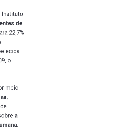
Instituto
entes de
para 22,7%
s
belecida
09, o
or meio
mar,
ade
 sobre
a
humana
.