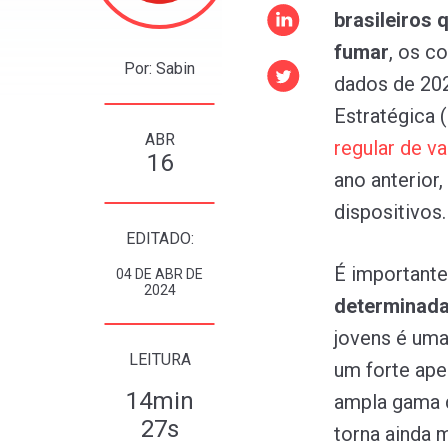
brasileiros 
fumar
, os c
Por: Sabin
dados de 202
Estratégica 
ABR
regular
de
va
16
ano anterior,
dispositivos.
EDITADO:
É importante
04 DE ABR DE
2024
determinada
jovens é uma
LEITURA
um forte ape
14min
ampla gama 
27s
torna ainda 