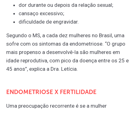
dor durante ou depois da relação sexual;
cansaço excessivo;
dificuldade de engravidar.
Segundo o MS, a cada dez mulheres no Brasil, uma
sofre com os sintomas da endometriose. “O grupo
mais propenso a desenvolvê-la são mulheres em
idade reprodutiva, com pico da doença entre os 25 e
45 anos”, explica a Dra. Letícia.
ENDOMETRIOSE X FERTILIDADE
Uma preocupação recorrente é se a mulher
diagnosticada com endometriose pode
engravidar
.
Sabemos que a endometriose gera uma inflamação
crônica na pelve feminina (levando à dor), com