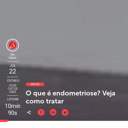
Por:
Sabin
JUL
22
EDITADO:
SAÚDE
20 DE
OUT DE
O que é endometriose? Veja
2023
como tratar
LEITURA
10min
90s