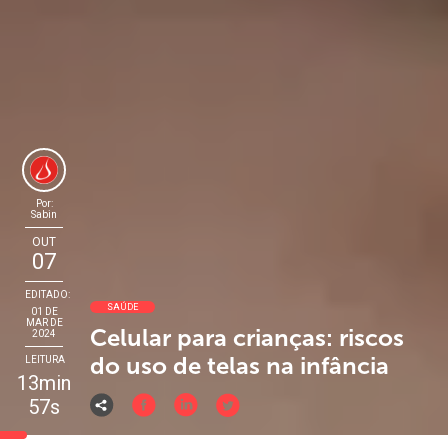
Por:
Sabin
OUT
07
EDITADO:
SAÚDE
01 DE
MAR DE
Celular para crianças: riscos
2024
do uso de telas na infância
LEITURA
13min
57s