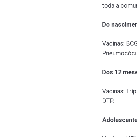
toda a comun
Do nascimen
Vacinas: BCG,
Pneumocócica
Dos 12 mese
Vacinas: Tríp
DTP.
Adolescente