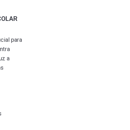
COLAR
cial para
ntra
duz a
ns
s