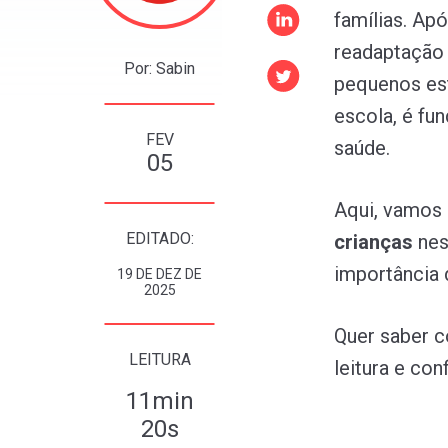
famílias. Apó
readaptação 
Por: Sabin
pequenos est
escola, é fu
FEV
saúde.
05
Aqui, vamos 
EDITADO:
crianças
nes
importância 
19 DE DEZ DE
2025
Quer saber c
LEITURA
leitura e con
11min
20s