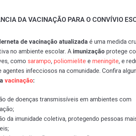
NCIA DA VACINAÇÃO PARA O CONVÍVIO ES
erneta de vacinação atualizada
é uma medida cru
tiva no ambiente escolar. A
imunização
protege co
ves, como
sarampo
,
poliomielite
e
meningite
, e re
e agentes infecciosos na comunidade. Confira algu
da
vacinação
:
ão de doenças transmissíveis em ambientes com
ação;
o da imunidade coletiva, protegendo pessoas mai
eis;