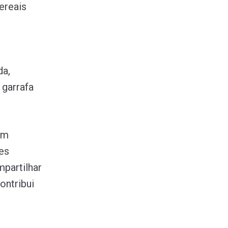
cereais
da,
 garrafa
om
ões
partilhar
ontribui