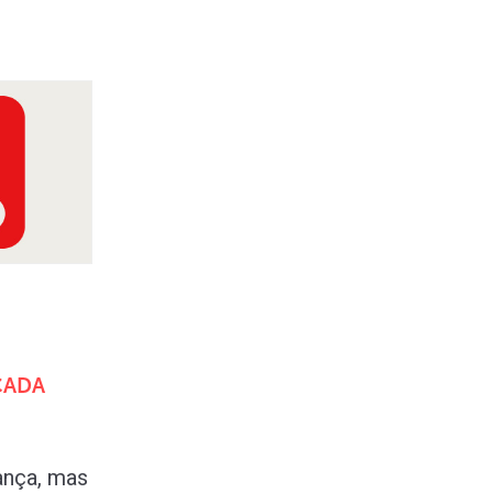
CADA
ança, mas