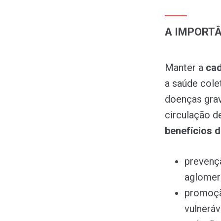
A IMPORTÂ
Manter a
cad
a saúde cole
doenças gra
circulação d
benefícios 
prevenç
aglomer
promoçã
vulneráv