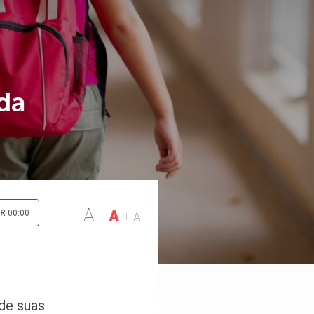
 da
A
A
IR
00:00
A
de suas