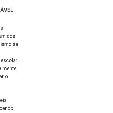
DÁVEL
as
 um dos
nismo se
 escolar
almente,
ar o
eis
ecendo