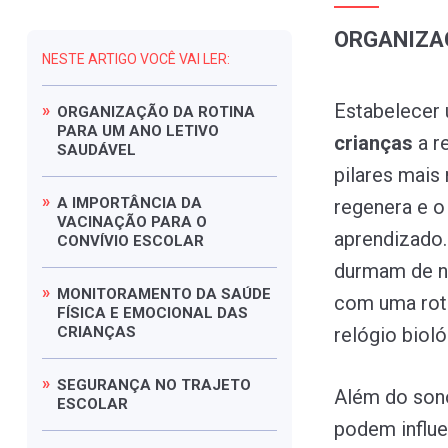
ORGANIZAÇ
NESTE ARTIGO VOCÊ VAI LER:
Estabelecer 
ORGANIZAÇÃO
DA
ROTINA
PARA
UM
ANO
LETIVO
crianças
a r
SAUDÁVEL
pilares mais
A
IMPORTÂNCIA
DA
regenera e o
VACINAÇÃO
PARA
O
aprendizado.
CONVÍVIO
ESCOLAR
durmam de no
MONITORAMENTO
DA
SAÚDE
com uma roti
FÍSICA
E
EMOCIONAL
DAS
CRIANÇAS
relógio bioló
SEGURANÇA
NO
TRAJETO
Além do son
ESCOLAR
podem influe