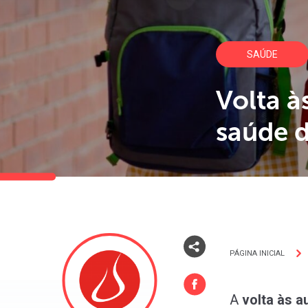
SAÚDE
Volta à
saúde d
PÁGINA INICIAL
A
volta às a