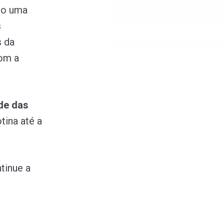
ndo uma
s
s da
com a
de das
tina até a
tinue a