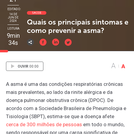
EDITADO:
SAÚDE
14 DE
JUN DE
Quais os principais sintomas e
2024
como prevenir a asma?
LEITURA
9min
34s
A
A
OUVIR
00:00
A asma é uma das condições respiratórias crônicas
mais prevalentes, ao lado da rinite alérgica e da
doença pulmonar obstrutiva crônica (DPOC). De
acordo com a Sociedade Brasileira de Pneumologia e
Tisiologia (SBPT), estima-se que a doença afete
cerca
de
300
milhões
de
pessoas
em todo o mundo,
sendo responsável por uma carga significativa de