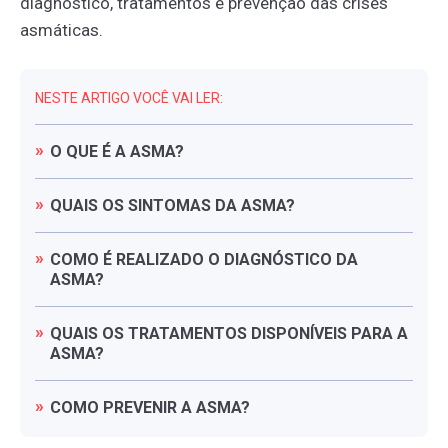
diagnóstico, tratamentos e prevenção das crises
asmáticas.
NESTE ARTIGO VOCÊ VAI LER:
O
QUE
É
A
ASMA?
QUAIS
OS
SINTOMAS
DA
ASMA?
COMO
É
REALIZADO
O
DIAGNÓSTICO
DA
ASMA?
QUAIS
OS
TRATAMENTOS
DISPONÍVEIS
PARA
A
ASMA?
COMO
PREVENIR
A
ASMA?